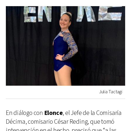
Julia Tactagi
En diálogo con
Elonce
, el Jefe de la Comisaría
Décima, comisario César Reding, que tomó
intervención en el hecho, precisó que “a las