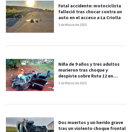
Fatal accidente: motociclista
falleció tras chocar contra un
auto en el acceso a La Criolla
5 de Marzo de 2025
Niña de 9 años y tres adultos
murieron tras choque y
despiste sobre Ruta 12 en
Misiones
3 de Marzo de 2025
Dos muertos y un herido grave
tras un violento choque frontal