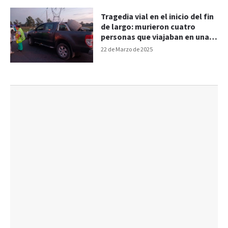
Tragedia vial en el inicio del fin
de largo: murieron cuatro
personas que viajaban en una
moto robada
22 de Marzo de 2025