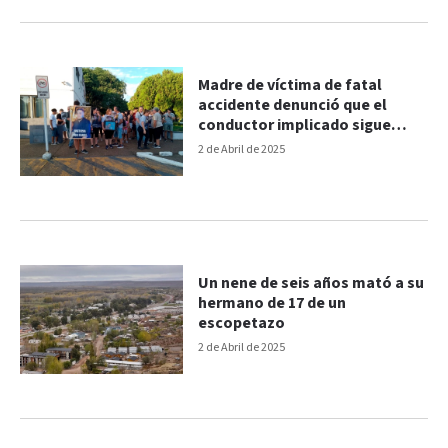
Madre de víctima de fatal
accidente denunció que el
conductor implicado sigue
manejando
2 de Abril de 2025
Un nene de seis años mató a su
hermano de 17 de un
escopetazo
2 de Abril de 2025