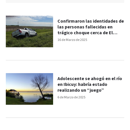
Confirmaron las identidades de
las personas fallecidas en
trágico choque cerca de El
Pingo
16 de Marzo de 2025
Adolescente se ahogó en el río
en Ibicuy: habría estado
realizando un “juego”
6 de Marzo de 2025