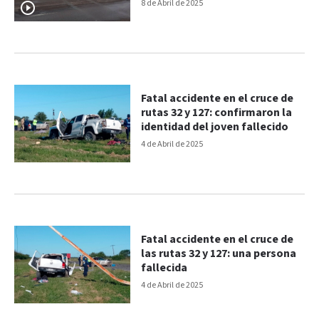
velocidad”
8 de Abril de 2025
Fatal accidente en el cruce de
rutas 32 y 127: confirmaron la
identidad del joven fallecido
4 de Abril de 2025
Fatal accidente en el cruce de
las rutas 32 y 127: una persona
fallecida
4 de Abril de 2025