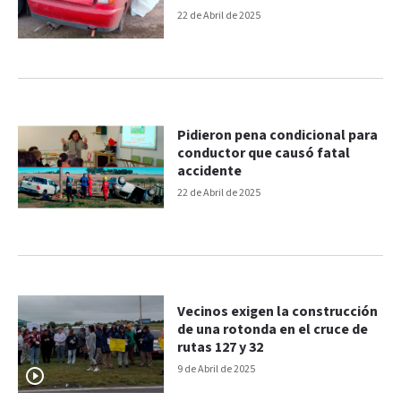
camión
22 de Abril de 2025
Pidieron pena condicional para
conductor que causó fatal
accidente
22 de Abril de 2025
Vecinos exigen la construcción
de una rotonda en el cruce de
rutas 127 y 32
9 de Abril de 2025