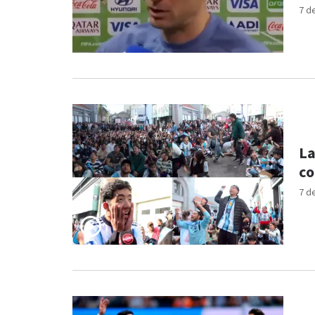
7 d
La
co
7 d