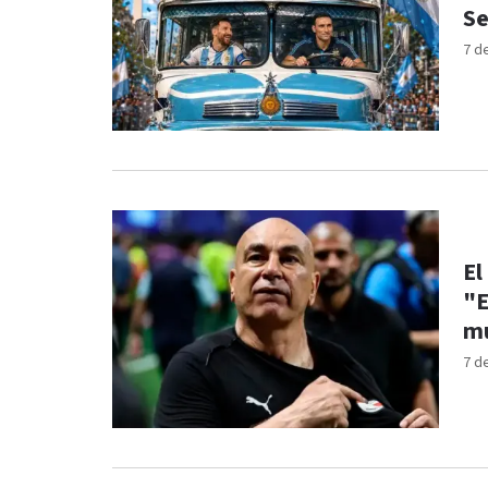
Se
7 d
El
"E
m
7 d