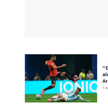
“D
al
Ar
7 d