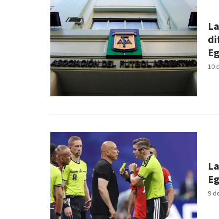
La
di
Eg
10 
La
Eg
9 d