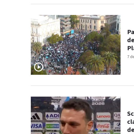
Pa
de
Pl
7 d
Sc
cl
de