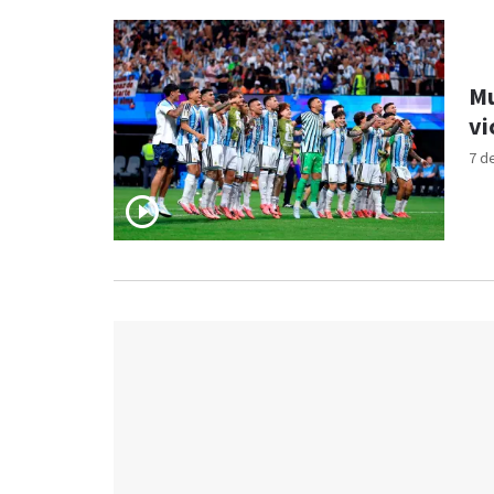
Mu
vi
7 d