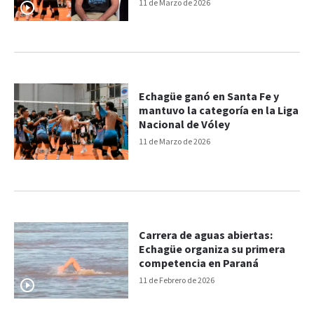
de esta forma”
11 de Marzo de 2026
Echagüe ganó en Santa Fe y
mantuvo la categoría en la Liga
Nacional de Vóley
11 de Marzo de 2026
Carrera de aguas abiertas:
Echagüe organiza su primera
competencia en Paraná
11 de Febrero de 2026