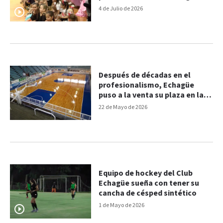
muestra de invierno
4 de Julio de 2026
Después de décadas en el
profesionalismo, Echagüe
puso a la venta su plaza en la
Liga Argentina
22 de Mayo de 2026
Equipo de hockey del Club
Echagüe sueña con tener su
cancha de césped sintético
1 de Mayo de 2026