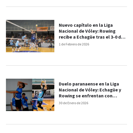
Nuevo capítulo en la Liga
Nacional de Vóley: Rowing
recibe a Echagüe tras el 3-0 del
viernes
1 de Febrero de 2026
Duelo paranaense en la Liga
Nacional de Vóley: Echagüe y
Rowing se enfrentan con
objetivos opuestos
30 de Enero de 2026