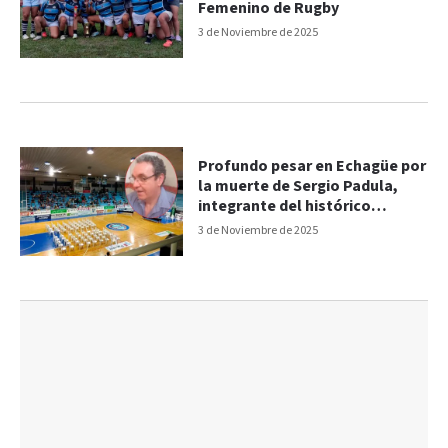
Femenino de Rugby
3 de Noviembre de 2025
Profundo pesar en Echagüe por
la muerte de Sergio Padula,
integrante del histórico
ascenso de 1985
3 de Noviembre de 2025