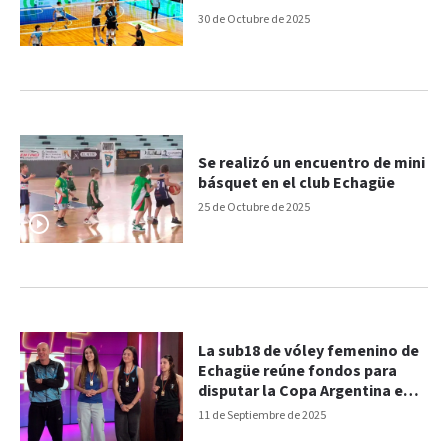
30 de Octubre de 2025
Se realizó un encuentro de mini
básquet en el club Echagüe
25 de Octubre de 2025
La sub18 de vóley femenino de
Echagüe reúne fondos para
disputar la Copa Argentina en
Chapadmalal
11 de Septiembre de 2025