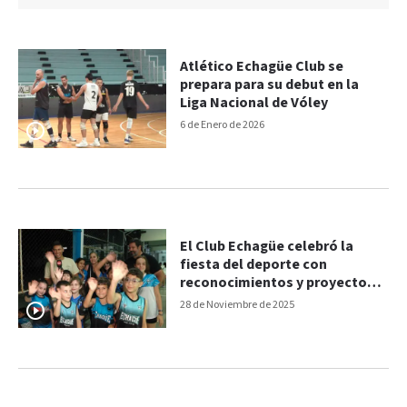
Atlético Echagüe Club se
prepara para su debut en la
Liga Nacional de Vóley
6 de Enero de 2026
El Club Echagüe celebró la
fiesta del deporte con
reconocimientos y proyectos
en marcha
28 de Noviembre de 2025