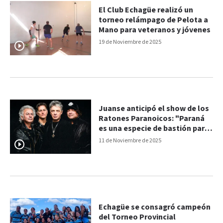
El Club Echagüe realizó un
torneo relámpago de Pelota a
Mano para veteranos y jóvenes
19 de Noviembre de 2025
Juanse anticipó el show de los
Ratones Paranoicos: "Paraná
es una especie de bastión para
nosotros"
11 de Noviembre de 2025
Echagüe se consagró campeón
del Torneo Provincial