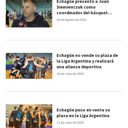
Echagüe presentó a Juan
Siemienczuk como
coordinador del básquet
masculino
26 de Agosto de 2024
Echagüe no vende su plaza de
la Liga Argentina y realizará
una alianza deportiva
16 de Julio de 2024
Echagüe puso en venta su
plaza en la Liga Argentina
11 de Julio de 2024