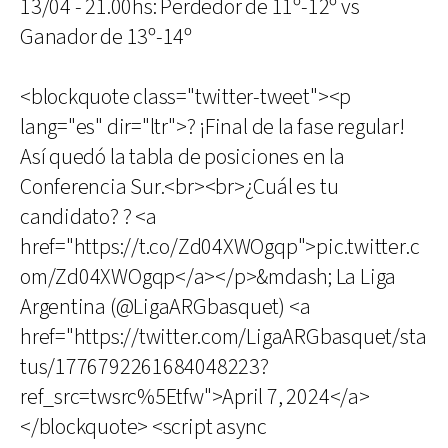
13/04 - 21.00hs: Perdedor de 11º-12º vs
Ganador de 13º-14º
<blockquote class="twitter-tweet"><p
lang="es" dir="ltr">? ¡Final de la fase regular!
Así quedó la tabla de posiciones en la
Conferencia Sur.<br><br>¿Cuál es tu
candidato? ? <a
href="https://t.co/Zd04XWOgqp">pic.twitter.c
om/Zd04XWOgqp</a></p>&mdash; La Liga
Argentina (@LigaARGbasquet) <a
href="https://twitter.com/LigaARGbasquet/sta
tus/1776792261684048223?
ref_src=twsrc%5Etfw">April 7, 2024</a>
</blockquote> <script async