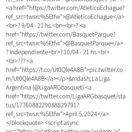
<a href="https://twitter.com/AtleticoEchague?
ref_src=twsrc%5Etfw">@AtleticoEchague</a>
<br>? 9/04 - 21 hs.<br><br>? <a
href="https://twitter.com/BasquetParque?
ref_src=twsrc%5Etfw">@BasquetParque</a>
? Independiente<br>? 10/04 - 21 hs.<br>
<br>??? <a
href="https://t.co/Ut0Qle4A8B">pic.twitter.co
m/Ut0Qle4A8B</a></p>&mdash; La Liga
Argentina (@LigaARGbasquet) <a
href="https://twitter.com/LigaARGbasquet/sta
tus/1776088229088829791?
ref_src=twsrc%5Etfw">April 5, 2024</a>
</blockquote> <script async
src="https://platform.twitter.com/widgets.js"