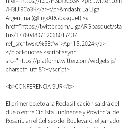
href="https://t.co/H3IJl9Co3K">pic.twitter.com
/H3IJl9Co3K</a></p>&mdash; La Liga
Argentina (@LigaARGbasquet) <a
href="https://twitter.com/LigaARGbasquet/sta
tus/1776088071206801743?
ref_src=twsrc%5Etfw">April 5, 2024</a>
</blockquote> <script async
src="https://platform.twitter.com/widgets.js"
charset="utf-8"></script>
<b>CONFERENCIA SUR</b>
El primer boleto a la Reclasificación saldrá del
duelo entre Ciclista Juninense y Provincial de
Rosario en el Coliseo del Boulevard, el ganador