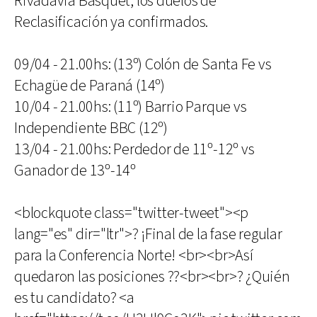
Rivadavia Básquet, los duelos de
Reclasificación ya confirmados.
09/04 - 21.00hs: (13º) Colón de Santa Fe vs
Echagüe de Paraná (14º)
10/04 - 21.00hs: (11º) Barrio Parque vs
Independiente BBC (12º)
13/04 - 21.00hs: Perdedor de 11º-12º vs
Ganador de 13º-14º
<blockquote class="twitter-tweet"><p
lang="es" dir="ltr">? ¡Final de la fase regular
para la Conferencia Norte! <br><br>Así
quedaron las posiciones ??<br><br>? ¿Quién
es tu candidato? <a