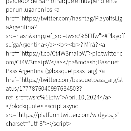
perdedor de Barrio Parque e Independiente
por un lugar en los <a
href="https://twitter.com/hashtag/PlayoffsLig
aArgentina?
src=hash&amp;ref_src=twsrc%5Etfw">#Playoff
sLigaArgentina</a> <br><br>? Mirá? <a
href="https://t.co/Ct4W3maipW">pic.twitter.c
om/Ct4W3maipW</a></p>&mdash; Basquet
Pass Argentina (@basquetpass_arg) <a
href="https://twitter.com/basquetpass_arg/st
atus/1777876040997634503?
ref_src=twsrc%5Etfw">April 10, 2024</a>
</blockquote> <script async
src="https://platform.twitter.com/widgets.js"
charset="utf-8"></script>