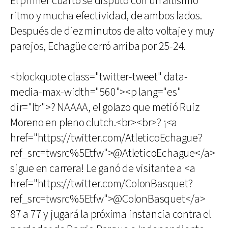
El primer cuarto se disputó con un altísimo
ritmo y mucha efectividad, de ambos lados.
Después de diez minutos de alto voltaje y muy
parejos, Echagüe cerró arriba por 25-24.
<blockquote class="twitter-tweet" data-
media-max-width="560"><p lang="es"
dir="ltr">? NAAAA, el golazo que metió Ruiz
Moreno en pleno clutch.<br><br>? ¡<a
href="https://twitter.com/AtleticoEchague?
ref_src=twsrc%5Etfw">@AtleticoEchague</a>
sigue en carrera! Le ganó de visitante a <a
href="https://twitter.com/ColonBasquet?
ref_src=twsrc%5Etfw">@ColonBasquet</a>
87 a 77 y jugará la próxima instancia contra el