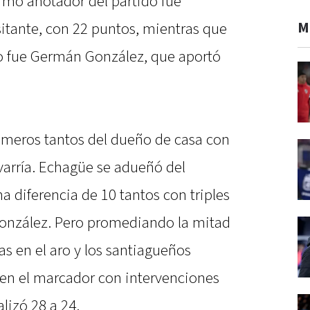
imo anotador del partido fue
M
sitante, con 22 puntos, mientras que
o fue Germán González, que aportó
primeros tantos del dueño de casa con
varría. Echagüe se adueñó del
a diferencia de 10 tantos con triples
onzález. Pero promediando la mitad
las en el aro y los santiagueños
en el marcador con intervenciones
alizó 28 a 24.