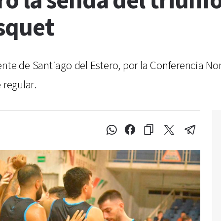
 la senda del triunfo
squet
nte de Santiago del Estero, por la Conferencia Nort
 regular.