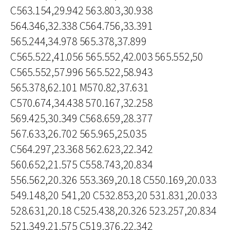
C563.154,29.942 563.803,30.938
564.346,32.338 C564.756,33.391
565.244,34.978 565.378,37.899
C565.522,41.056 565.552,42.003 565.552,50
C565.552,57.996 565.522,58.943
565.378,62.101 M570.82,37.631
C570.674,34.438 570.167,32.258
569.425,30.349 C568.659,28.377
567.633,26.702 565.965,25.035
C564.297,23.368 562.623,22.342
560.652,21.575 C558.743,20.834
556.562,20.326 553.369,20.18 C550.169,20.033
549.148,20 541,20 C532.853,20 531.831,20.033
528.631,20.18 C525.438,20.326 523.257,20.834
521.349,21.575 C519.376,22.342