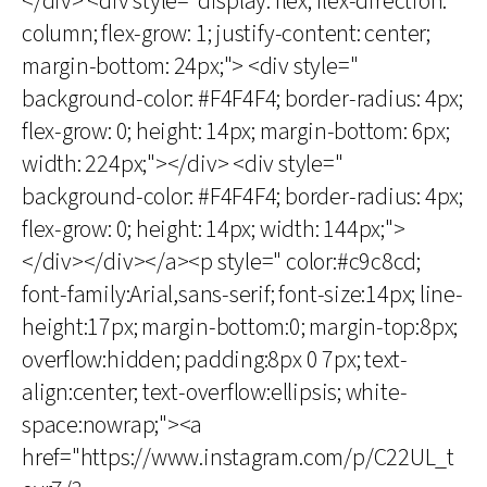
</div> <div style="display: flex; flex-direction:
column; flex-grow: 1; justify-content: center;
margin-bottom: 24px;"> <div style="
background-color: #F4F4F4; border-radius: 4px;
flex-grow: 0; height: 14px; margin-bottom: 6px;
width: 224px;"></div> <div style="
background-color: #F4F4F4; border-radius: 4px;
flex-grow: 0; height: 14px; width: 144px;">
</div></div></a><p style=" color:#c9c8cd;
font-family:Arial,sans-serif; font-size:14px; line-
height:17px; margin-bottom:0; margin-top:8px;
overflow:hidden; padding:8px 0 7px; text-
align:center; text-overflow:ellipsis; white-
space:nowrap;"><a
href="https://www.instagram.com/p/C22UL_t