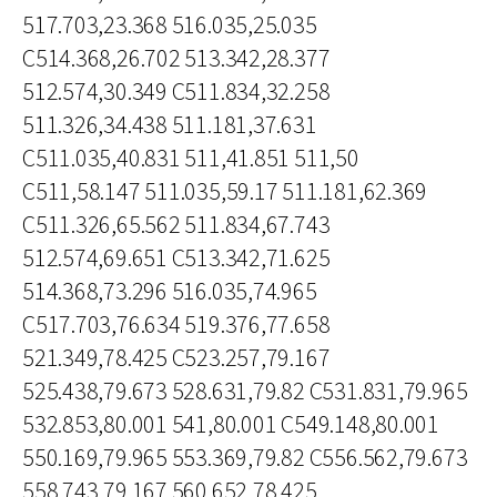
517.703,23.368 516.035,25.035
C514.368,26.702 513.342,28.377
512.574,30.349 C511.834,32.258
511.326,34.438 511.181,37.631
C511.035,40.831 511,41.851 511,50
C511,58.147 511.035,59.17 511.181,62.369
C511.326,65.562 511.834,67.743
512.574,69.651 C513.342,71.625
514.368,73.296 516.035,74.965
C517.703,76.634 519.376,77.658
521.349,78.425 C523.257,79.167
525.438,79.673 528.631,79.82 C531.831,79.965
532.853,80.001 541,80.001 C549.148,80.001
550.169,79.965 553.369,79.82 C556.562,79.673
558.743,79.167 560.652,78.425