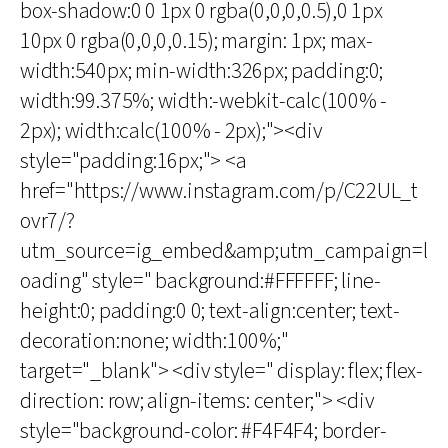
box-shadow:0 0 1px 0 rgba(0,0,0,0.5),0 1px
10px 0 rgba(0,0,0,0.15); margin: 1px; max-
width:540px; min-width:326px; padding:0;
width:99.375%; width:-webkit-calc(100% -
2px); width:calc(100% - 2px);"><div
style="padding:16px;"> <a
href="https://www.instagram.com/p/C22UL_t
ovr7/?
utm_source=ig_embed&amp;utm_campaign=l
oading" style=" background:#FFFFFF; line-
height:0; padding:0 0; text-align:center; text-
decoration:none; width:100%;"
target="_blank"> <div style=" display: flex; flex-
direction: row; align-items: center;"> <div
style="background-color: #F4F4F4; border-