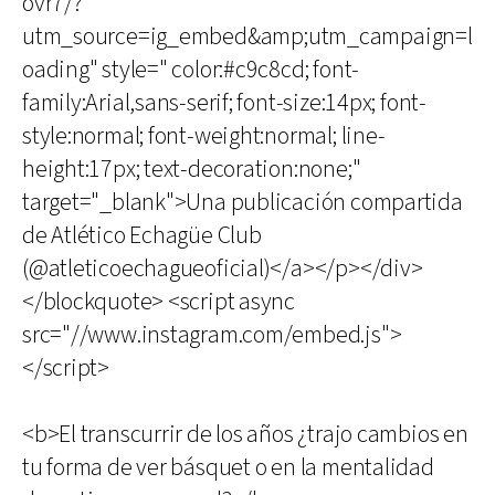
ovr7/?
utm_source=ig_embed&amp;utm_campaign=l
oading" style=" color:#c9c8cd; font-
family:Arial,sans-serif; font-size:14px; font-
style:normal; font-weight:normal; line-
height:17px; text-decoration:none;"
target="_blank">Una publicación compartida
de Atlético Echagüe Club
(@atleticoechagueoficial)</a></p></div>
</blockquote> <script async
src="//www.instagram.com/embed.js">
</script>
<b>El transcurrir de los años ¿trajo cambios en
tu forma de ver básquet o en la mentalidad