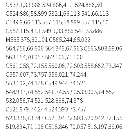
C532.1,33.886 524.886,41.1 524.886,50
C524.886,58.899 532.1,66.113 541,66.113
C549.9,66.113 557.115,58.899 557.115,50
C557.115,41.1 549.9,33.886 541,33.886
M565.378,62.101 C565.244,65.022
564.756,66.606 564.346,67.663 C563.803,69.06
563.154,70.057 562.106,71.106
C561.058,72.155 560.06,72.803 558.662,73.347
C557.607,73.757 556.021,74.244
553.102,74.378 C549.944,74.521
548.997,74.552 541,74.552 C533.003,74.552
532.056,74.521 528.898,74.378
C525.979,74.244 524.393,73.757
523.338,73.347 C521.94,72.803 520.942,72.155
519.894,71.106 C518.846,70.057 518.197,69.06