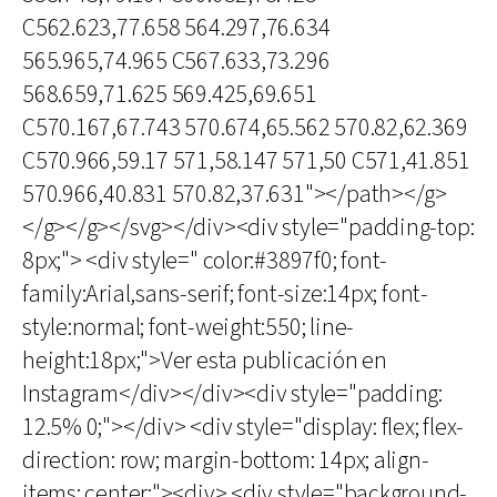
C562.623,77.658 564.297,76.634
565.965,74.965 C567.633,73.296
568.659,71.625 569.425,69.651
C570.167,67.743 570.674,65.562 570.82,62.369
C570.966,59.17 571,58.147 571,50 C571,41.851
570.966,40.831 570.82,37.631"></path></g>
</g></g></svg></div><div style="padding-top:
8px;"> <div style=" color:#3897f0; font-
family:Arial,sans-serif; font-size:14px; font-
style:normal; font-weight:550; line-
height:18px;">Ver esta publicación en
Instagram</div></div><div style="padding:
12.5% 0;"></div> <div style="display: flex; flex-
direction: row; margin-bottom: 14px; align-
items: center;"><div> <div style="background-