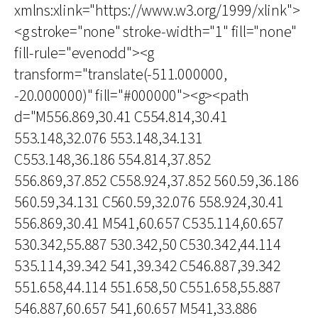
xmlns:xlink="https://www.w3.org/1999/xlink">
<g stroke="none" stroke-width="1" fill="none"
fill-rule="evenodd"><g
transform="translate(-511.000000,
-20.000000)" fill="#000000"><g><path
d="M556.869,30.41 C554.814,30.41
553.148,32.076 553.148,34.131
C553.148,36.186 554.814,37.852
556.869,37.852 C558.924,37.852 560.59,36.186
560.59,34.131 C560.59,32.076 558.924,30.41
556.869,30.41 M541,60.657 C535.114,60.657
530.342,55.887 530.342,50 C530.342,44.114
535.114,39.342 541,39.342 C546.887,39.342
551.658,44.114 551.658,50 C551.658,55.887
546.887,60.657 541,60.657 M541,33.886