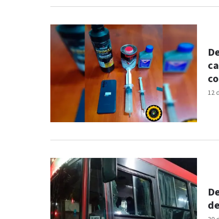
De
ca
co
12 
De
de