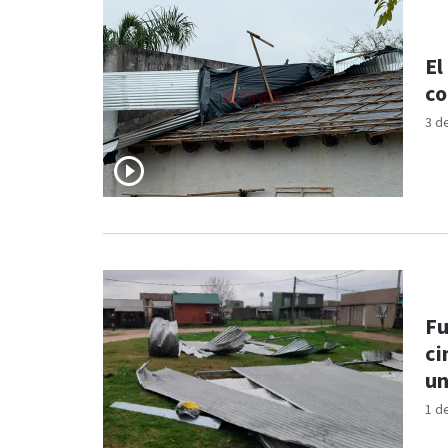
El
co
3 d
Fu
ci
un
1 d