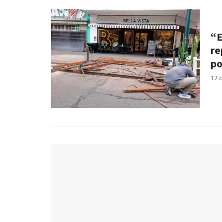
“E
re
po
12 