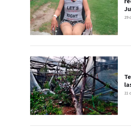
re
Ju
29 
Te
la
21 