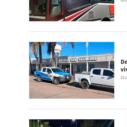
30 
Do
vi
22 