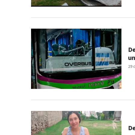
De
un
29 
De