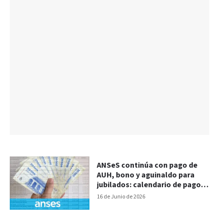
ANSeS continúa con pago de
AUH, bono y aguinaldo para
jubilados: calendario de pagos
de esta semana
16 de Junio de 2026