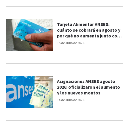
Tarjeta Alimentar ANSES:
cuánto se cobrará en agosto y
por qué no aumenta junto con
la AUH
15 de Julio de 2026
Asignaciones ANSES agosto
2026: oficializaron el aumento
y los nuevos montos
14 de Julio de 2026