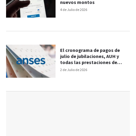
nuevos montos
4 de Julio de 2026
El cronograma de pagos de
julio de jubilaciones, AUH y
todas las prestaciones de
ANSES
2 de Julio de 2026