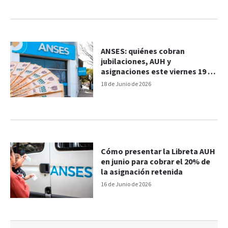
ANSES: quiénes cobran
jubilaciones, AUH y
asignaciones este viernes 19 de
junio
18 de Junio de 2026
Cómo presentar la Libreta AUH
en junio para cobrar el 20% de
la asignación retenida
16 de Junio de 2026