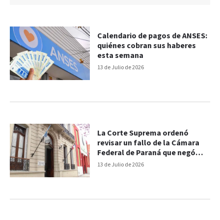
Calendario de pagos de ANSES:
quiénes cobran sus haberes
esta semana
13 de Julio de 2026
La Corte Suprema ordenó
revisar un fallo de la Cámara
Federal de Paraná que negó
una prestación alimentaria
13 de Julio de 2026