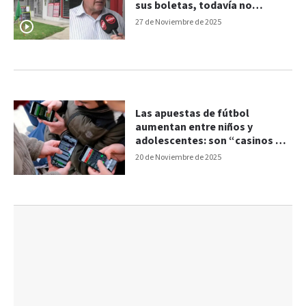
sus boletas, todavía no
aparece el ganador"
27 de Noviembre de 2025
Las apuestas de fútbol
aumentan entre niños y
adolescentes: son “casinos en
miniatura”
20 de Noviembre de 2025