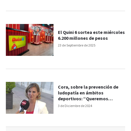
El Quini 6 sortea este miércoles
6.200 millones de pesos
23 de Septiembre de 2025
Cora, sobre la prevención de
ludopatía en ámbitos
deportivos: “Queremos
abordar la problemática de la
3 de Diciembre de 2024
manera más integral posible"