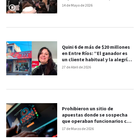
consumos y apuestas
14 de Mayo de 2026
Quini 6 de más de $20 millones
en Entre Ríos: “El ganador es
un cliente habitual y la alegría
es doble”
27 de Abril de 2026
Prohibieron un sitio de
apuestas donde se sospecha
que operaban funcionarios con
información privilegiada
17 de Marzo de 2026