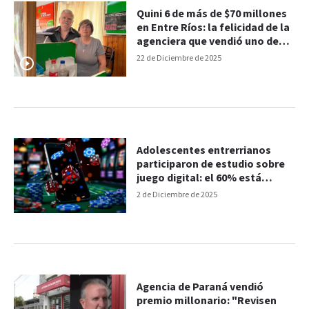
Quini 6 de más de $70 millones
en Entre Ríos: la felicidad de la
agenciera que vendió uno de
los tickets premiados
22 de Diciembre de 2025
Adolescentes entrerrianos
participaron de estudio sobre
juego digital: el 60% está
expuesto a las apuestas
2 de Diciembre de 2025
Agencia de Paraná vendió
premio millonario: "Revisen