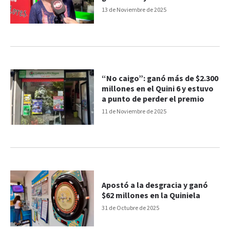
contentísimo”
13 de Noviembre de 2025
“No caigo”: ganó más de $2.300
millones en el Quini 6 y estuvo
a punto de perder el premio
11 de Noviembre de 2025
Apostó a la desgracia y ganó
$62 millones en la Quiniela
31 de Octubre de 2025