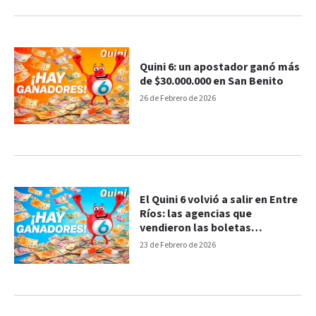
Quini 6: un apostador ganó más
de $30.000.000 en San Benito
26 de Febrero de 2026
El Quini 6 volvió a salir en Entre
Ríos: las agencias que
vendieron las boletas
ganadoras
23 de Febrero de 2026