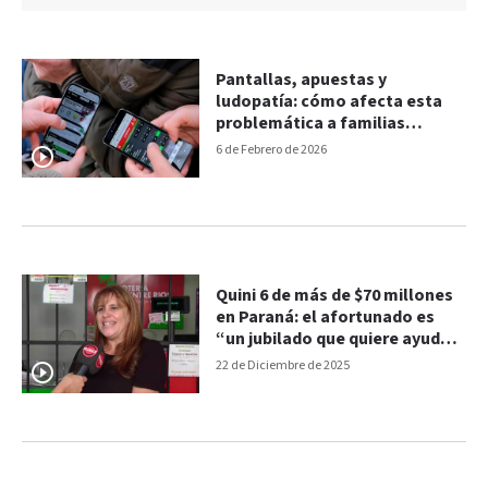
Pantallas, apuestas y
ludopatía: cómo afecta esta
problemática a familias
entrerrianas
6 de Febrero de 2026
Quini 6 de más de $70 millones
en Paraná: el afortunado es
“un jubilado que quiere ayudar
a sus hijos”
22 de Diciembre de 2025