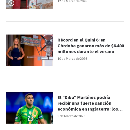
12 de Marzo de 2026
Récord en el Quini 6: en
Córdoba ganaron más de $6.400
millones durante el verano
10 de Marzo de 2026
El "Dibu" Martínez podría
recibir una fuerte sanción
económica en Inglaterra: los
motivos
9 de Marzo de 2026