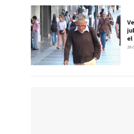
Ve
ju
el
26 