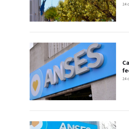
24 
Ca
fe
24 