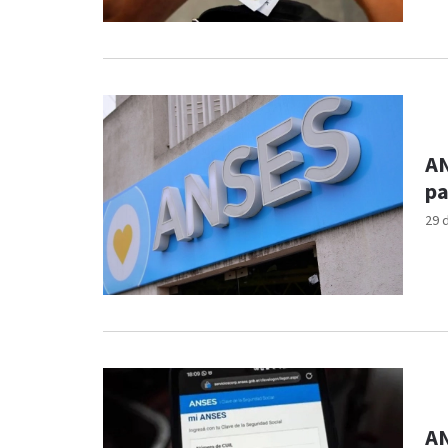
AN
pa
29 
AN