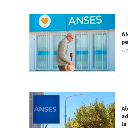
AN
pe
25 
Al
ad
la