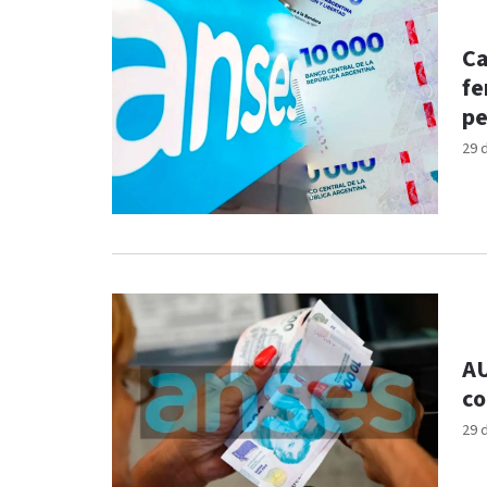
Ca
fe
pe
29 
AU
co
29 