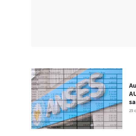
Au
AU
sa
25 