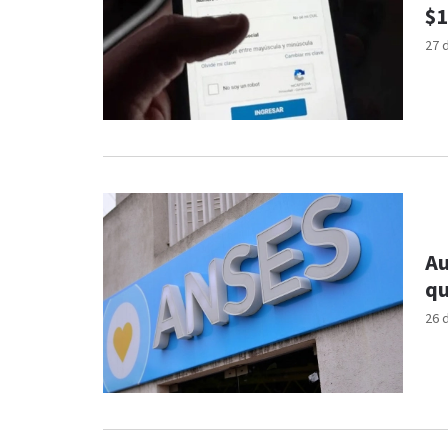
$1
27 
Au
qu
26 