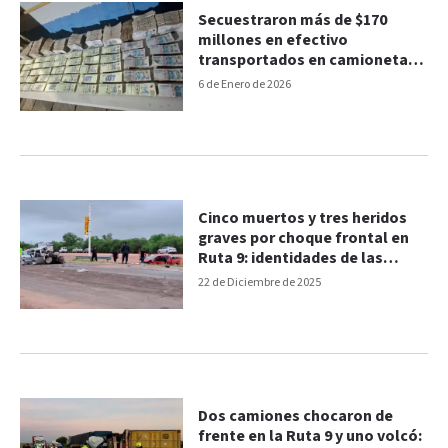
Secuestraron más de $170
millones en efectivo
transportados en camioneta
tras control en Ruta 9
6 de Enero de 2026
Cinco muertos y tres heridos
graves por choque frontal en
Ruta 9: identidades de las
víctimas
22 de Diciembre de 2025
Dos camiones chocaron de
frente en la Ruta 9 y uno volcó: