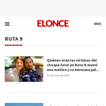
EN VIVO
VIVO
RUTA 9
Quiénes eran las víctimas del
choque fatal en Ruta 9: murió
una melliza y su hermana pelea
por su vida
27 de Julio de 2026