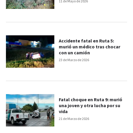
fallecida y nueve heridos
11 de Mayo de 2026
Accidente fatal en Ruta 5:
murió un médico tras chocar
con un camión
23 de Marzo de 2026
Fatal choque en Ruta 9: murió
una joven y otra lucha por su
vida
21 de Marzo de 2026