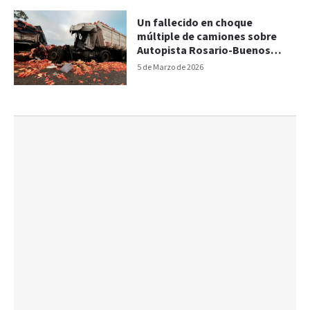
Un fallecido en choque
múltiple de camiones sobre
Autopista Rosario-Buenos
Aires
5 de Marzo de 2026