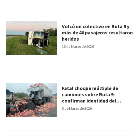
Volcó un colectivo en Ruta 9 y
más de 40 pasajeros resultaron
heridos
16 de Marzo de 2026
Fatal choque múltiple de
camiones sobre Ruta 9:
confirman identidad del
fallecido y otros detalles
5 de Marzo de 2026