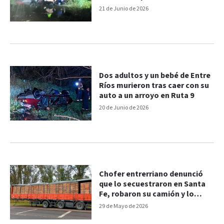
accidente en Ruta 9
21 de Junio de 2026
Dos adultos y un bebé de Entre
Ríos murieron tras caer con su
auto a un arroyo en Ruta 9
20 de Junio de 2026
Chofer entrerriano denunció
que lo secuestraron en Santa
Fe, robaron su camión y lo
liberaron en Córdoba
29 de Mayo de 2026