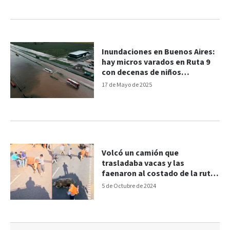
Inundaciones en Buenos Aires:
hay micros varados en Ruta 9
con decenas de niños
atrapados
17 de Mayo de 2025
Volcó un camión que
trasladaba vacas y las
faenaron al costado de la ruta
9
5 de Octubre de 2024