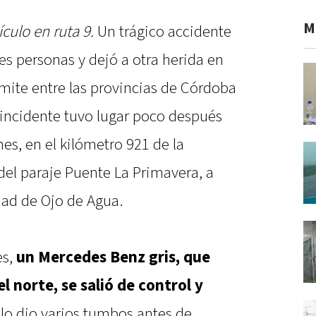
M
culo en ruta 9.
Un trágico accidente
res personas y dejó a otra herida en
 límite entre las provincias de Córdoba
l incidente tuvo lugar poco después
es, en el kilómetro 921 de la
del paraje Puente La Primavera, a
dad de Ojo de Agua.
es,
un Mercedes Benz gris, que
l norte, se salió de control y
ulo dio varios tumbos antes de