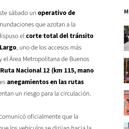
M
este sábado un
operativo de
inundaciones que azotan a la
dispuso el
corte total del tránsito
 Largo
, uno de los accesos más
 y el Área Metropolitana de Buenos
Ruta Nacional 12 (km 115, mano
ves
anegamientos en las rutas
entan un riesgo para la circulación.
comunicó oficialmente que la
ue los vehículos se dirijan hacia la