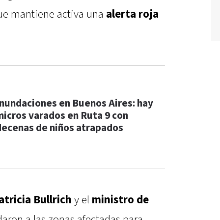
que mantiene activa una
alerta roja
Inundaciones en Buenos Aires: hay
micros varados en Ruta 9 con
decenas de niños atrapados
tricia Bullrich
y el
ministro de
daron a las zonas afectadas para