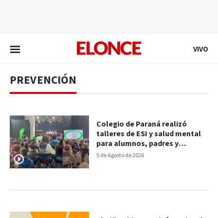
EN VIVO
VIVO
PREVENCIÓN
Colegio de Paraná realizó
talleres de ESI y salud mental
para alumnos, padres y
docentes
5 de Agosto de 2026