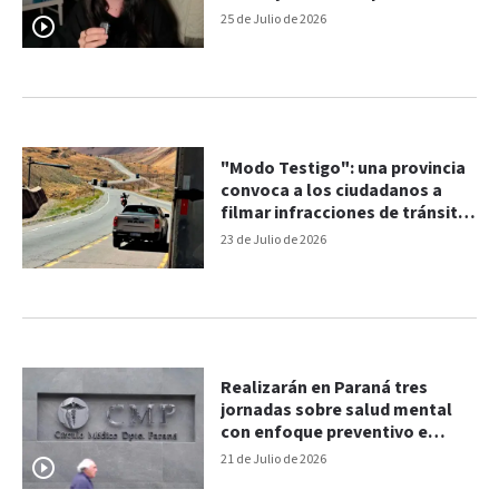
25 de Julio de 2026
"Modo Testigo": una provincia
convoca a los ciudadanos a
filmar infracciones de tránsito
para denunciarlas
23 de Julio de 2026
Realizarán en Paraná tres
jornadas sobre salud mental
con enfoque preventivo e
interdisciplinario
21 de Julio de 2026