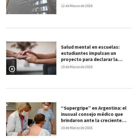
personales
12 de Marzo de 2026
Salud mental en escuelas:
estudiantes impulsan un
proyecto para declarar la
emergencia en Entre Ríos
10 de Marzo de 2026
“Supergripe” en Argentina: el
inusual consejo médico que
brindaron ante la creciente
circulación del virus
10 de Marzo de 2026