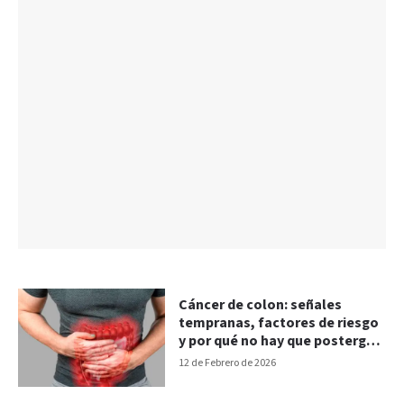
Cáncer de colon: señales
tempranas, factores de riesgo
y por qué no hay que postergar
la consulta
12 de Febrero de 2026