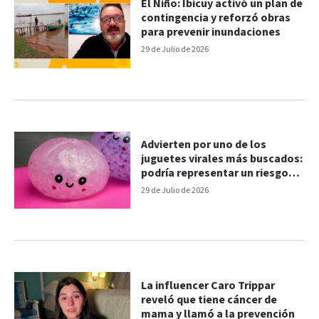
El Niño: Ibicuy activó un plan de
contingencia y reforzó obras
para prevenir inundaciones
29 de Julio de 2026
Advierten por uno de los
juguetes virales más buscados:
podría representar un riesgo
para la salud
29 de Julio de 2026
La influencer Caro Trippar
reveló que tiene cáncer de
mama y llamó a la prevención