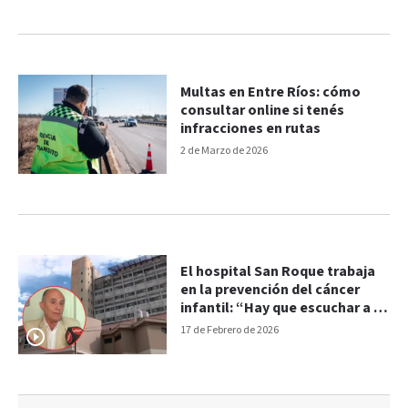
Multas en Entre Ríos: cómo
consultar online si tenés
infracciones en rutas
2 de Marzo de 2026
El hospital San Roque trabaja
en la prevención del cáncer
infantil: “Hay que escuchar a la
familia”
17 de Febrero de 2026