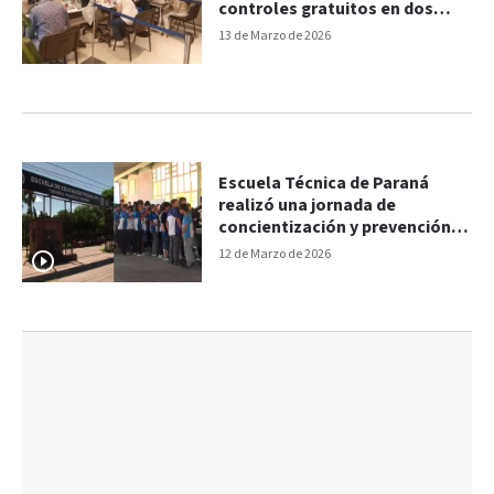
controles gratuitos en dos
localidades entrerrianas
13 de Marzo de 2026
Escuela Técnica de Paraná
realizó una jornada de
concientización y prevención
en salud
12 de Marzo de 2026