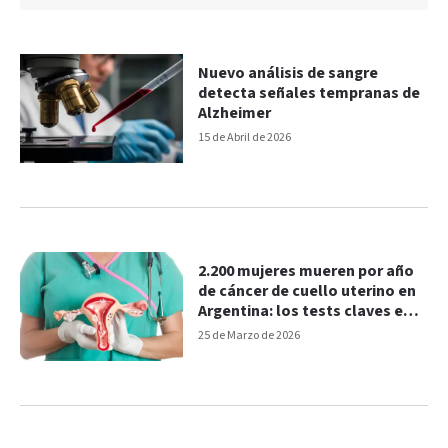
Nuevo análisis de sangre
detecta señales tempranas de
Alzheimer
15 de Abril de 2026
2.200 mujeres mueren por año
de cáncer de cuello uterino en
Argentina: los tests claves en
la detección
25 de Marzo de 2026