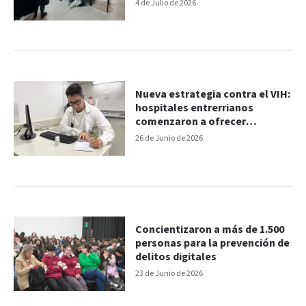
suicidio
4 de Julio de 2026
Nueva estrategia contra el VIH:
hospitales entrerrianos
comenzaron a ofrecer
medicación preventiva
26 de Junio de 2026
Concientizaron a más de 1.500
personas para la prevención de
delitos digitales
23 de Junio de 2026