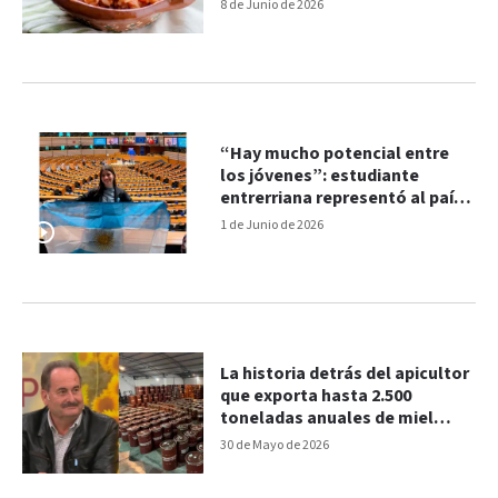
alimentarias: qué cambia
8 de Junio de 2026
“Hay mucho potencial entre
los jóvenes”: estudiante
entrerriana representó al país
ante instituciones de la Unión
1 de Junio de 2026
Europea
La historia detrás del apicultor
que exporta hasta 2.500
toneladas anuales de miel
entrerriana
30 de Mayo de 2026