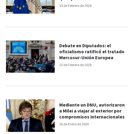
Diputados
15 de Febrero de 2026
Debate en Diputados: el
oficialismo ratificó el tratado
Mercosur-Unión Europea
13 de Febrero de 2026
Mediante un DNU, autorizaron
a Milei a viajar al exterior por
compromisos internacionales
16 de Enero de 2026