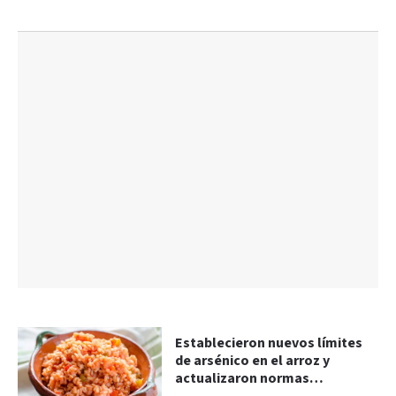
Establecieron nuevos límites
de arsénico en el arroz y
actualizaron normas