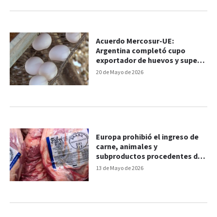
Acuerdo Mercosur-UE:
Argentina completó cupo
exportador de huevos y superó
las 330 toneladas
20 de Mayo de 2026
Europa prohibió el ingreso de
carne, animales y
subproductos procedentes de
Brasil
13 de Mayo de 2026