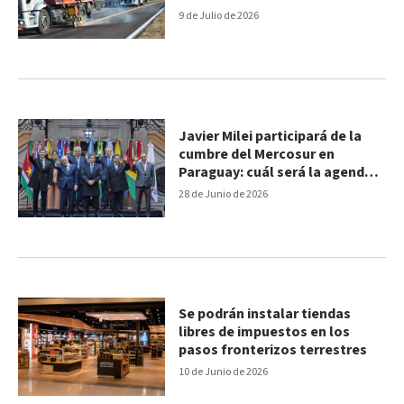
nacionales
9 de Julio de 2026
Javier Milei participará de la
cumbre del Mercosur en
Paraguay: cuál será la agenda
del Presidente
28 de Junio de 2026
Se podrán instalar tiendas
libres de impuestos en los
pasos fronterizos terrestres
10 de Junio de 2026