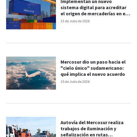
Implementan un nuevo
sistema digital para acreditar
el origen de mercaderías en el
Mercosur
23 de Julio de 2026
Mercosur dio un paso hacia el
"cielo único" sudamericano:
qué implica el nuevo acuerdo
15 de Julio de 2026
Autovía del Mercosur realiza
trabajos de iluminación y
señalización en rutas