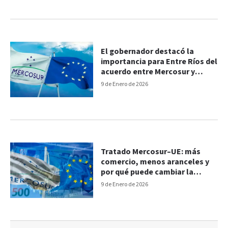
El gobernador destacó la
importancia para Entre Ríos del
acuerdo entre Mercosur y
Unión Europea
9 de Enero de 2026
Tratado Mercosur–UE: más
comercio, menos aranceles y
por qué puede cambiar la
economía argentina
9 de Enero de 2026