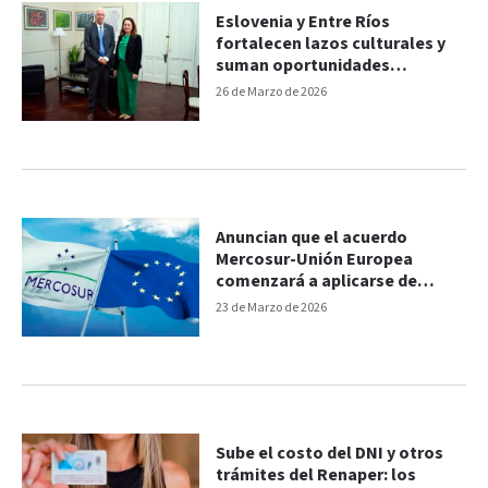
Eslovenia y Entre Ríos
fortalecen lazos culturales y
suman oportunidades
comerciales
26 de Marzo de 2026
Anuncian que el acuerdo
Mercosur-Unión Europea
comenzará a aplicarse de
forma “provisional” desde
23 de Marzo de 2026
mayo
Sube el costo del DNI y otros
trámites del Renaper: los