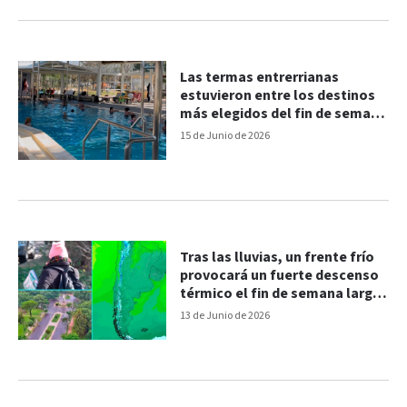
Las termas entrerrianas
estuvieron entre los destinos
más elegidos del fin de semana
largo
15 de Junio de 2026
Tras las lluvias, un frente frío
provocará un fuerte descenso
térmico el fin de semana largo:
probabilidad de heladas
13 de Junio de 2026