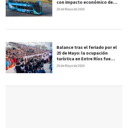
con impacto económico de
$1.238 millones
26 de Mayo de 2026
Balance tras el feriado por el
25 de Mayo: la ocupación
turística en Entre Ríos fue
superior a la media nacional
26 de Mayo de 2026