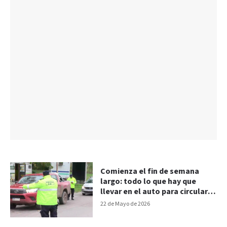
Comienza el fin de semana
largo: todo lo que hay que
llevar en el auto para circular
por la ruta
22 de Mayo de 2026