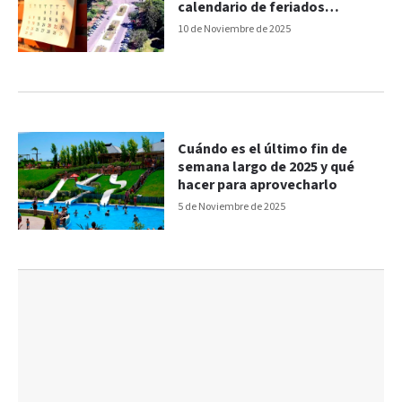
calendario de feriados
inamovibles
10 de Noviembre de 2025
Cuándo es el último fin de
semana largo de 2025 y qué
hacer para aprovecharlo
5 de Noviembre de 2025