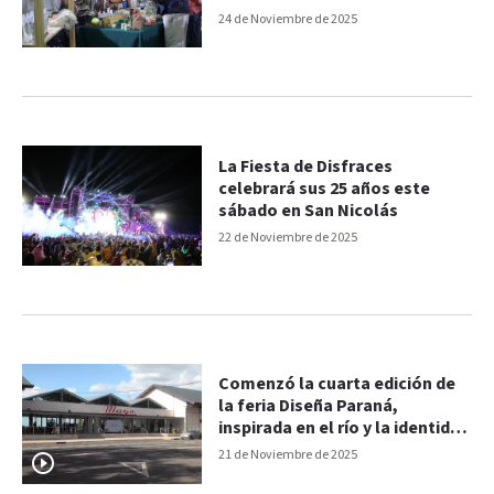
un río”
24 de Noviembre de 2025
La Fiesta de Disfraces
celebrará sus 25 años este
sábado en San Nicolás
22 de Noviembre de 2025
Comenzó la cuarta edición de
la feria Diseña Paraná,
inspirada en el río y la identidad
paranaense
21 de Noviembre de 2025