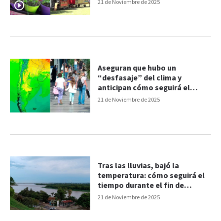
semana XXL
21 de Noviembre de 2025
Aseguran que hubo un
“desfasaje” del clima y
anticipan cómo seguirá el
tiempo durante noviembre
21 de Noviembre de 2025
Tras las lluvias, bajó la
temperatura: cómo seguirá el
tiempo durante el fin de
semana largo
21 de Noviembre de 2025