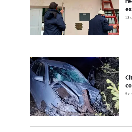
re
es
13 
Ch
co
5 d