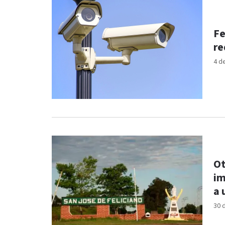
Fe
re
4 d
Ot
im
a 
30 