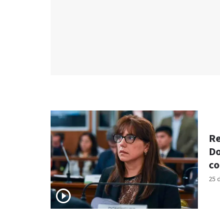
Re
Do
co
25 