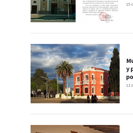
15 
Mu
y 
po
12 