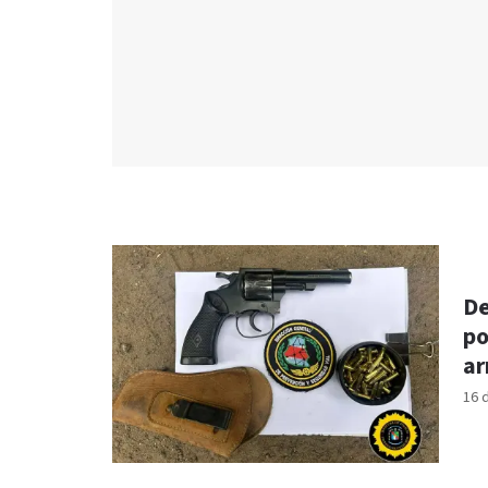
De
po
a
16 