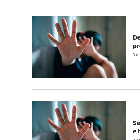
De
pr
3 d
Se
e 