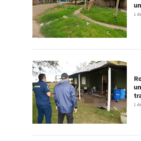
un
1 d
Ro
un
tr
1 d