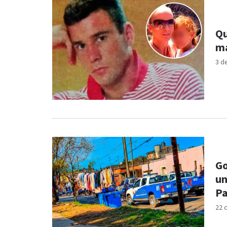
Qu
ma
3 d
Go
un
Pa
22 