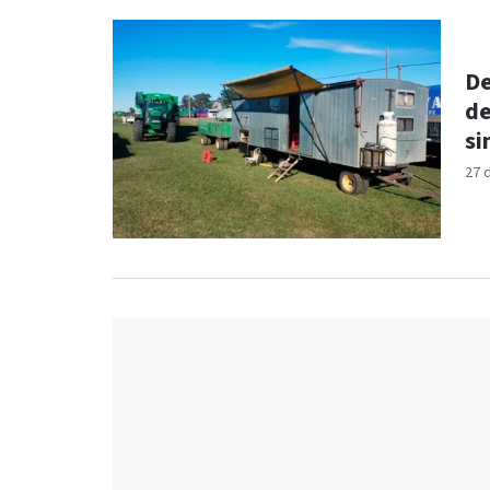
De
de
si
27 