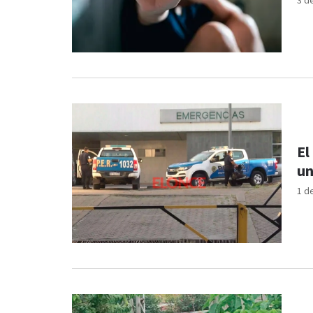
3 d
El
un
1 d