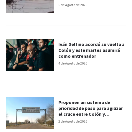
Uruguay
5 de Agosto de 2026
Iván Delfino acordó su vuelta a
Colón y este martes asumirá
como entrenador
4 de Agosto de 2026
Proponen un sistema de
prioridad de paso para agilizar
el cruce entre Colón y
Paysandú
2 de Agosto de 2026