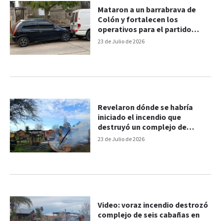
Mataron a un barrabrava de
Colón y fortalecen los
operativos para el partido
santafesino
23 de Julio de 2026
Revelaron dónde se habría
iniciado el incendio que
destruyó un complejo de
cabañas
23 de Julio de 2026
Video: voraz incendio destrozó
complejo de seis cabañas en