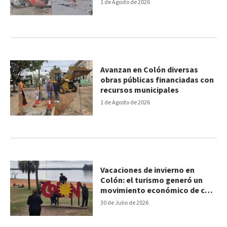
emotivo momento
1 de Agosto de 2026
Avanzan en Colón diversas
obras públicas financiadas con
recursos municipales
1 de Agosto de 2026
Vacaciones de invierno en
Colón: el turismo generó un
movimiento económico de casi
$4.600 millones
30 de Julio de 2026