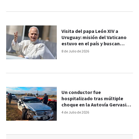
Visita del papa León XIV a
Uruguay: misión del Vaticano
estuvo en el país y buscan
sumar una ciudad fronteriza
8 de Julio de 2026
con Argentina
Un conductor fue
hospitalizado tras múltiple
choque en la Autovía Gervasio
Artigas
4 de Julio de 2026