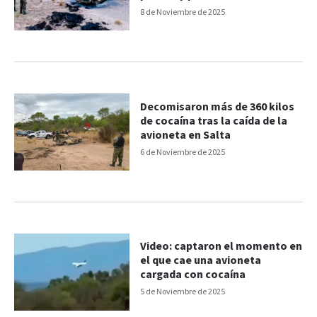
detención
8 de Noviembre de 2025
Decomisaron más de 360 kilos
de cocaína tras la caída de la
avioneta en Salta
6 de Noviembre de 2025
Video: captaron el momento en
el que cae una avioneta
cargada con cocaína
5 de Noviembre de 2025