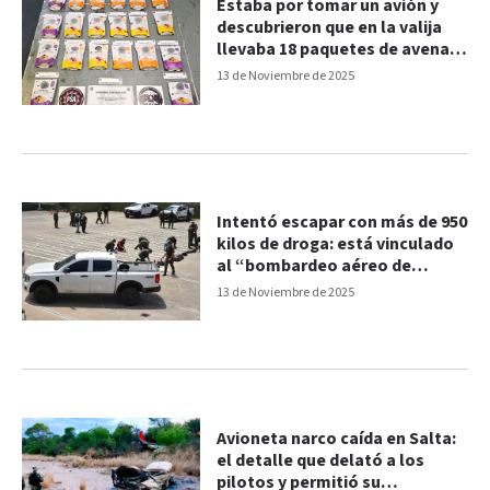
Estaba por tomar un avión y
descubrieron que en la valija
llevaba 18 paquetes de avena
cargados de cocaína
13 de Noviembre de 2025
Intentó escapar con más de 950
kilos de droga: está vinculado
al “bombardeo aéreo de
cocaína”
13 de Noviembre de 2025
Avioneta narco caída en Salta:
el detalle que delató a los
pilotos y permitió su