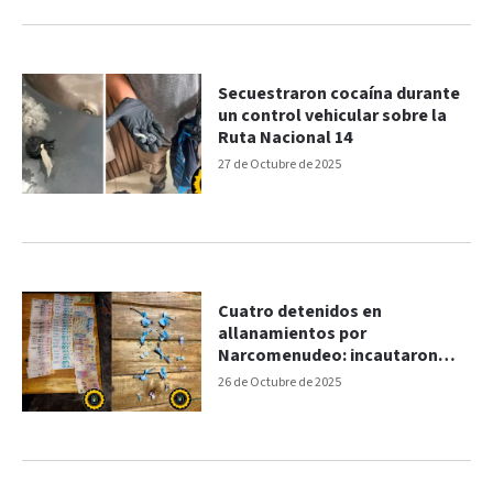
Secuestraron cocaína durante
un control vehicular sobre la
Ruta Nacional 14
27 de Octubre de 2025
Cuatro detenidos en
allanamientos por
Narcomenudeo: incautaron
cocaína y dinero
26 de Octubre de 2025