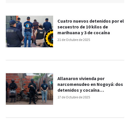
Cuatro nuevos detenidos por el
secuestro de 10 kilos de
marihuana y 3 de cocaína
21 de Octubre de 2025
Allanaron vivienda por
narcomenudeo en Nogoyá: dos
detenidos y cocaína
secuestrada
17 de Octubre de 2025