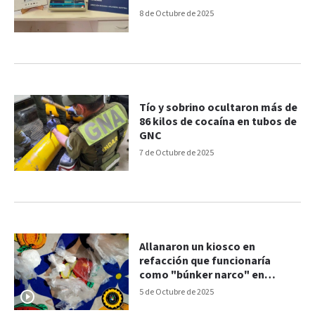
camión
8 de Octubre de 2025
Tío y sobrino ocultaron más de
86 kilos de cocaína en tubos de
GNC
7 de Octubre de 2025
Allanaron un kiosco en
refacción que funcionaría
como "búnker narco" en
Paraná
5 de Octubre de 2025