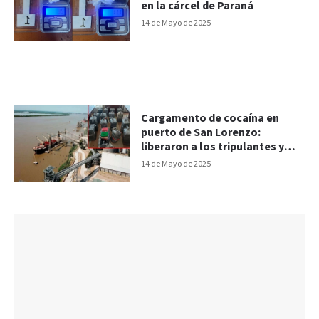
en la cárcel de Paraná
14 de Mayo de 2025
Cargamento de cocaína en
puerto de San Lorenzo:
liberaron a los tripulantes y
solo el chef quedó detenido
14 de Mayo de 2025