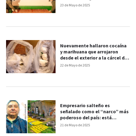
23 de Mayo de 2025
Nuevamente hallaron cocaína
y marihuana que arrojaron
desde el exterior a la cárcel de
Paraná
22 de Mayo de 2025
Empresario salteño es
señalado como el “narco” más
poderoso del país: está
prófugo y es buscado
21 de Mayo de 2025