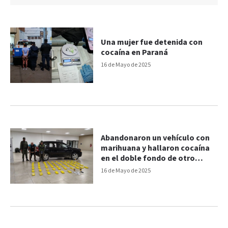
Una mujer fue detenida con
cocaína en Paraná
16 de Mayo de 2025
Abandonaron un vehículo con
marihuana y hallaron cocaína
en el doble fondo de otro
rodado
16 de Mayo de 2025