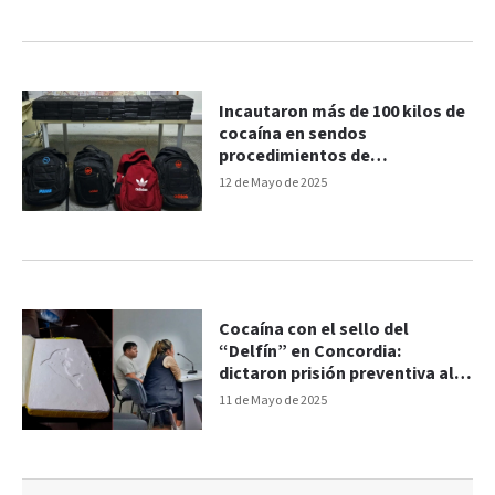
Incautaron más de 100 kilos de
cocaína en sendos
procedimientos de
Gendarmería
12 de Mayo de 2025
Cocaína con el sello del
“Delfín” en Concordia:
dictaron prisión preventiva al
ordenanza escolar
11 de Mayo de 2025