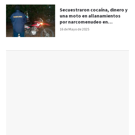
Secuestraron cocaína, dinero y
una moto en allanamientos
por narcomenudeo en
Villaguay
16 de Mayo de 2025