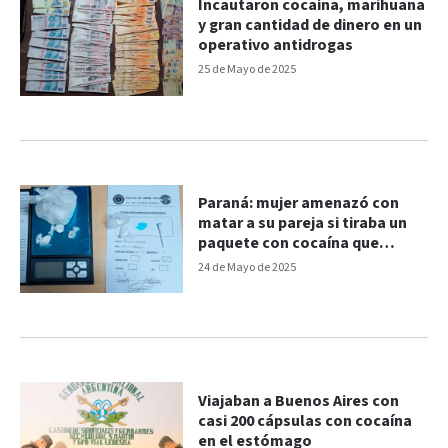
Incautaron cocaína, marihuana
y gran cantidad de dinero en un
operativo antidrogas
25 de Mayo de 2025
Paraná: mujer amenazó con
matar a su pareja si tiraba un
paquete con cocaína que
pretendía vender
24 de Mayo de 2025
Viajaban a Buenos Aires con
casi 200 cápsulas con cocaína
en el estómago