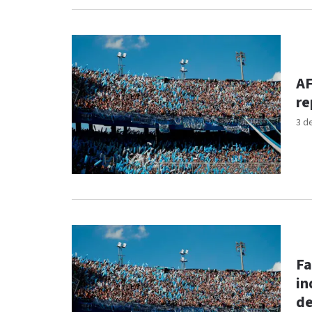
AF
re
3 d
Fa
in
de