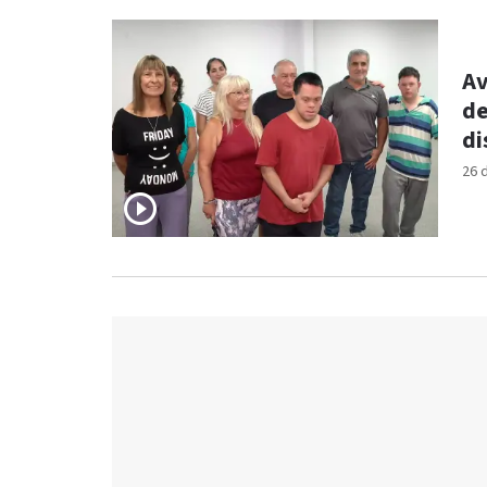
Av
de
di
26 