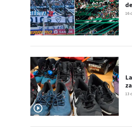
de
16 
La
za
13 