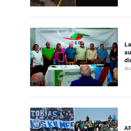
La
au
di
20 
AF