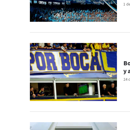
1 d
Bo
y 
24 