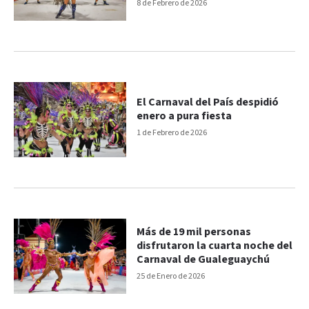
Gualeguaychú
8 de Febrero de 2026
El Carnaval del País despidió
enero a pura fiesta
1 de Febrero de 2026
Más de 19 mil personas
disfrutaron la cuarta noche del
Carnaval de Gualeguaychú
25 de Enero de 2026