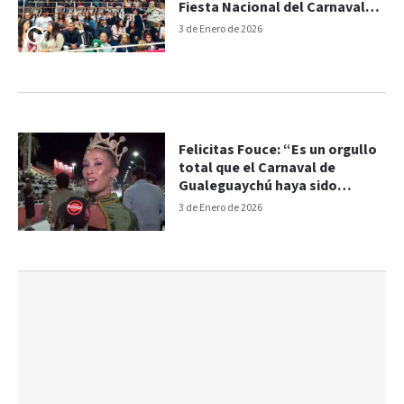
Fiesta Nacional del Carnaval
del País
3 de Enero de 2026
Felicitas Fouce: “Es un orgullo
total que el Carnaval de
Gualeguaychú haya sido
proclamado Fiesta Nacional”
3 de Enero de 2026