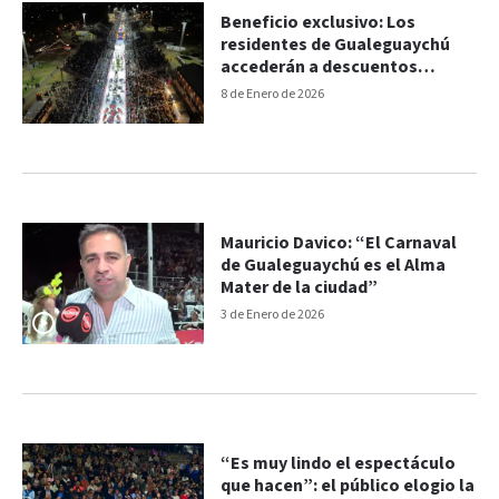
Beneficio exclusivo: Los
residentes de Gualeguaychú
accederán a descuentos
especiales en los sectores VIP
8 de Enero de 2026
Mauricio Davico: “El Carnaval
de Gualeguaychú es el Alma
Mater de la ciudad”
3 de Enero de 2026
“Es muy lindo el espectáculo
que hacen”: el público elogio la