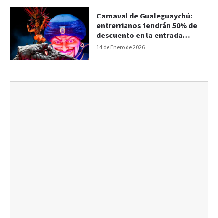
Carnaval de Gualeguaychú:
entrerrianos tendrán 50% de
descuento en la entrada
general este fin de semana
14 de Enero de 2026