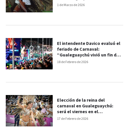
1 de Marzo de 2026
El intendente Davico evaluó el
feriado de Carnaval:
“Gualeguaychú vivió un fin de
semana histórico”
18 de Febrero de 2026
Elección de la reina del
carnaval en Gualeguaychú:
será el viernes en el
corsódromo
17 de Febrero de 2026