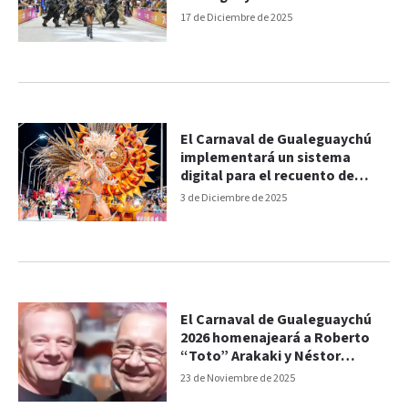
17 de Diciembre de 2025
El Carnaval de Gualeguaychú
implementará un sistema
digital para el recuento de
puntos
3 de Diciembre de 2025
El Carnaval de Gualeguaychú
2026 homenajeará a Roberto
“Toto” Arakaki y Néstor
Lapalma
23 de Noviembre de 2025