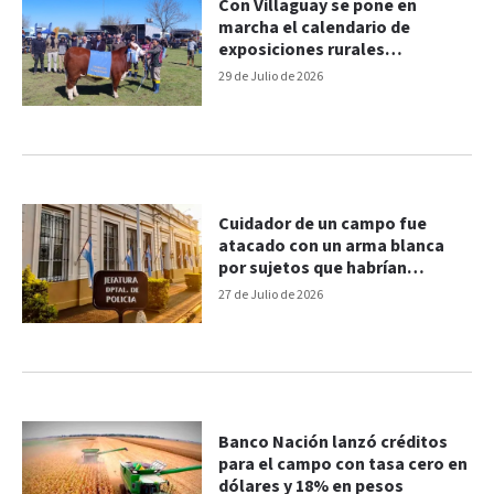
Con Villaguay se pone en
marcha el calendario de
exposiciones rurales
entrerrianas
29 de Julio de 2026
Cuidador de un campo fue
atacado con un arma blanca
por sujetos que habrían
querido robar
27 de Julio de 2026
Banco Nación lanzó créditos
para el campo con tasa cero en
dólares y 18% en pesos