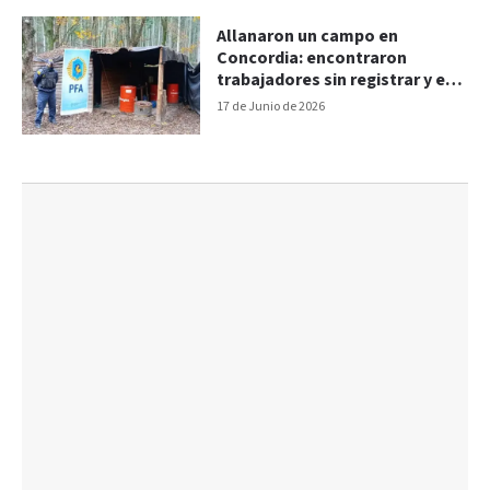
Allanaron un campo en
Concordia: encontraron
trabajadores sin registrar y en
condiciones precarias
17 de Junio de 2026