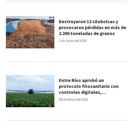
Destruyeron 12 silobolsas y
provocaron pérdidas en más de
2.200 toneladas de granos
1 de Junio de 2026
Entre Ríos aprobó un
protocolo fitosanitario con
controles digitales,
inspecciones y límites por
28 de Mayo de 2026
clima