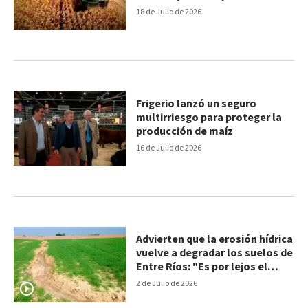
18 de Julio de 2026
Frigerio lanzó un seguro
multirriesgo para proteger la
producción de maíz
16 de Julio de 2026
Advierten que la erosión hídrica
vuelve a degradar los suelos de
Entre Ríos: "Es por lejos el
principal problema"
2 de Julio de 2026