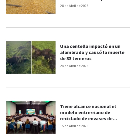
variedades nuevas
28 de Abril de 2026
Una centella impactó en un
alambrado y causó la muerte
de 33 terneros
24 de Abril de 2026
Tiene alcance nacional el
modelo entrerriano de
reciclado de envases de
fitosanitarios
15 de Abril de 2026