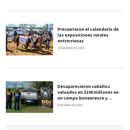
Presentaron el calendario de
las exposiciones rurales
entrerrianas
10 de Abril de 2026
Desaparecieron caballos
valuados en $100 millones en
un campo bonaerense y
sospechan del administrador
8 de Abril de 2026