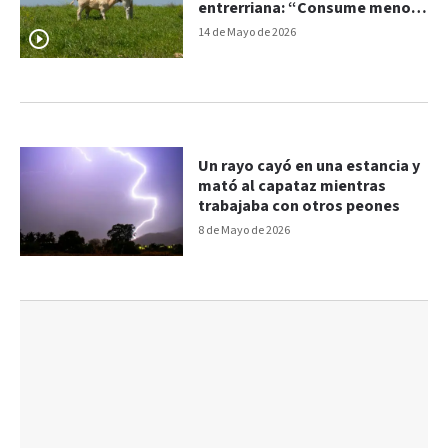
entrerriana: “Consume menos
y rinde más”
14 de Mayo de 2026
Un rayo cayó en una estancia y
mató al capataz mientras
trabajaba con otros peones
8 de Mayo de 2026