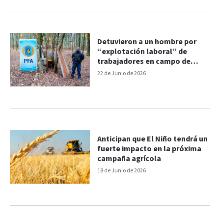
Detuvieron a un hombre por
“explotación laboral” de
trabajadores en campo de
Concordia
22 de Junio de 2026
Anticipan que El Niño tendrá un
fuerte impacto en la próxima
campaña agrícola
18 de Junio de 2026