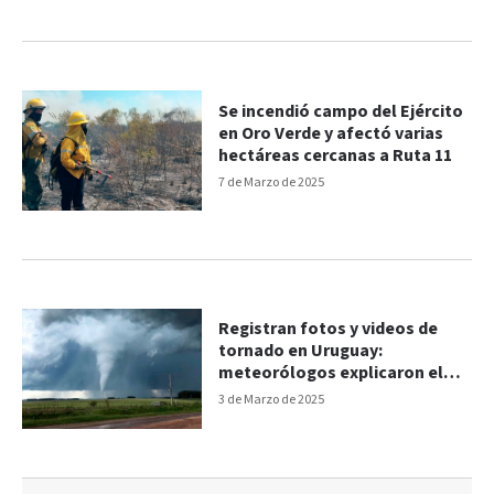
Se incendió campo del Ejército
en Oro Verde y afectó varias
hectáreas cercanas a Ruta 11
7 de Marzo de 2025
Registran fotos y videos de
tornado en Uruguay:
meteorólogos explicaron el
fenómeno
3 de Marzo de 2025