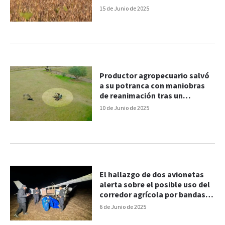
15 de Junio de 2025
Productor agropecuario salvó
a su potranca con maniobras
de reanimación tras un
accidente
10 de Junio de 2025
El hallazgo de dos avionetas
alerta sobre el posible uso del
corredor agrícola por bandas
narco
6 de Junio de 2025