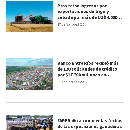
Proyectan ingresos por
exportaciones de trigo y
cebada por más de US$ 4.000
millones
17 de Abril de 2025
Banco Entre Ríos recibió más
de 130 solicitudes de crédito
por $17.700 millones en
Expoagro
27 de Marzo de 2025
FARER dio a conocer las fechas
de las exposiciones ganaderas