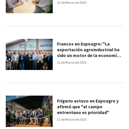
12 de Marzo de 2025
Francos en Expoagro: "La
exportación agroindustrial ha
sido un motor de la economía
muy importante"
11 de Marzo de 2025
Frigerio estuvo en Expoagro y
afirmó que "el campo
entrerriano es prioridad"
11 de Marzo de 2025