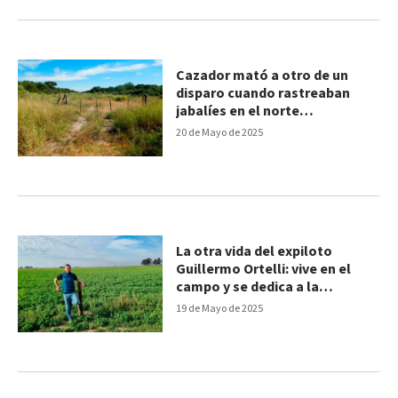
Cazador mató a otro de un
disparo cuando rastreaban
jabalíes en el norte
santafesino
20 de Mayo de 2025
La otra vida del expiloto
Guillermo Ortelli: vive en el
campo y se dedica a la
actividad agropecuaria
19 de Mayo de 2025