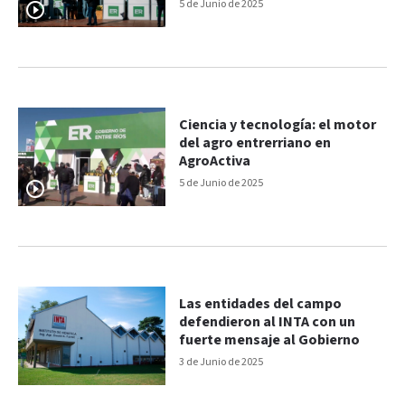
agroindustrial
5 de Junio de 2025
Ciencia y tecnología: el motor
del agro entrerriano en
AgroActiva
5 de Junio de 2025
Las entidades del campo
defendieron al INTA con un
fuerte mensaje al Gobierno
3 de Junio de 2025