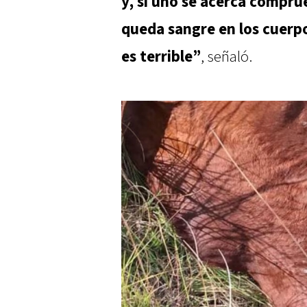
y, si uno se acerca compr
queda sangre en los cuerp
es terrible”
, señaló.