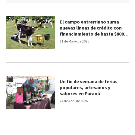
El campo entrerriano suma
nuevas líneas de crédito con
financiamiento de hasta $800
millones
11 de Mayo de 2026
Un fin de semana de ferias
populares, artesanos y
sabores en Paraná
24 de Abril de 2026