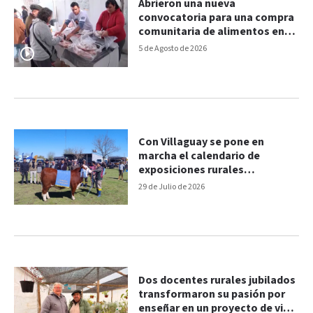
Abrieron una nueva
convocatoria para una compra
comunitaria de alimentos en
Paraná
5 de Agosto de 2026
Con Villaguay se pone en
marcha el calendario de
exposiciones rurales
entrerrianas
29 de Julio de 2026
Dos docentes rurales jubilados
transformaron su pasión por
enseñar en un proyecto de vida