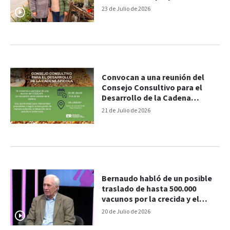
que abastece a cientos de
23 de Julio de 2026
familias
Convocan a una reunión del
Consejo Consultivo para el
Desarrollo de la Cadena
Apícola
21 de Julio de 2026
Bernaudo habló de un posible
traslado de hasta 500.000
vacunos por la crecida y el
seguro para maíz en Entre Ríos
20 de Julio de 2026