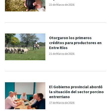
internacional
22 de Marzo de 2026
Otorgaron los primeros
créditos para productores en
Entre Ríos
21 de Marzo de 2026
El Gobierno provincial abordó
la situación del sector porcino
entrerriano
17 de Marzo de 2026