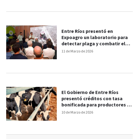
Entre Ríos presentó en
Expoagro un laboratorio para
detectar plaga y combatir el
achaparramiento del maíz
11 de Marzo de 2026
El Gobierno de Entre Ríos
presentó créditos con tasa
bonificada para productores y
pymes
10 de Marzo de 2026