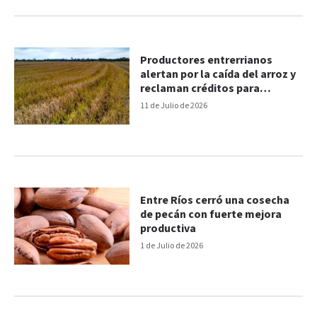
Productores entrerrianos
alertan por la caída del arroz y
reclaman créditos para
sostener la actividad
11 de Julio de 2026
Entre Ríos cerró una cosecha
de pecán con fuerte mejora
productiva
1 de Julio de 2026