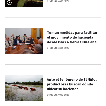
escenario de intensas lluvias
17 de Julio de 2026
Toman medidas para facilitar
el movimiento de hacienda
desde islas a tierra firme ante
posible creciente del río
17 de Julio de 2026
Ante el fenómeno de El Niño,
productores buscan dónde
ubicar su hacienda
14 de Julio de 2026