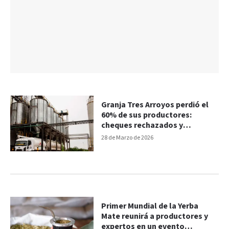
Granja Tres Arroyos perdió el
60% de sus productores:
cheques rechazados y
disminución significativa de la
28 de Marzo de 2026
faena
Primer Mundial de la Yerba
Mate reunirá a productores y
expertos en un evento