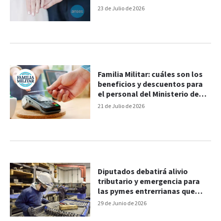
23 de Julio de 2026
Familia Militar: cuáles son los
beneficios y descuentos para
el personal del Ministerio de
Defensa
21 de Julio de 2026
Diputados debatirá alivio
tributario y emergencia para
las pymes entrerrianas que
expondrán en el recinto
29 de Junio de 2026