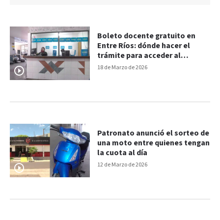
Boleto docente gratuito en
Entre Ríos: dónde hacer el
trámite para acceder al
beneficio
18 de Marzo de 2026
Patronato anunció el sorteo de
una moto entre quienes tengan
la cuota al día
12 de Marzo de 2026