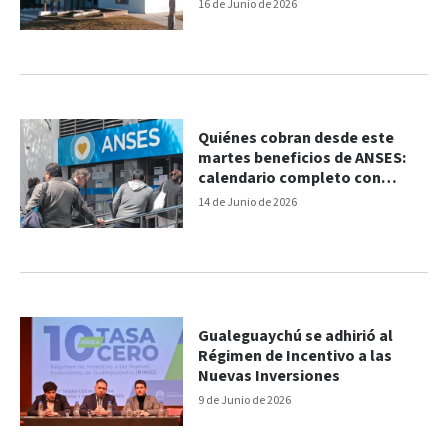
16 de Junio de 2026
Quiénes cobran desde este
martes beneficios de ANSES:
calendario completo con
montos
14 de Junio de 2026
Gualeguaychú se adhirió al
Régimen de Incentivo a las
Nuevas Inversiones
9 de Junio de 2026