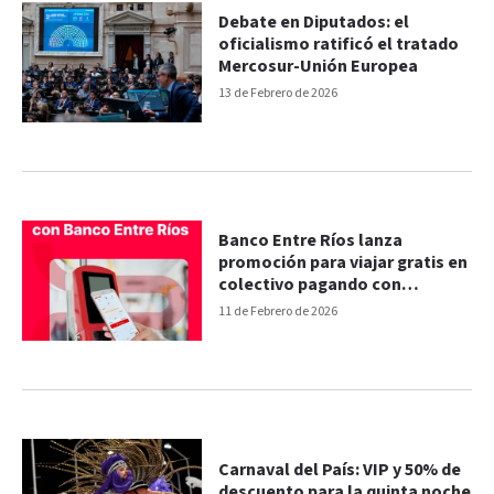
Debate en Diputados: el
oficialismo ratificó el tratado
Mercosur-Unión Europea
13 de Febrero de 2026
Banco Entre Ríos lanza
promoción para viajar gratis en
colectivo pagando con
aplicación
11 de Febrero de 2026
Carnaval del País: VIP y 50% de
descuento para la quinta noche