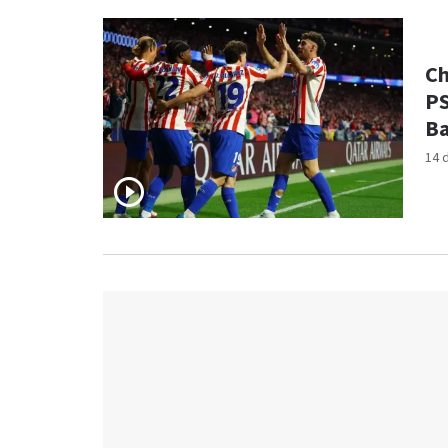
Ch
PS
Ba
14 