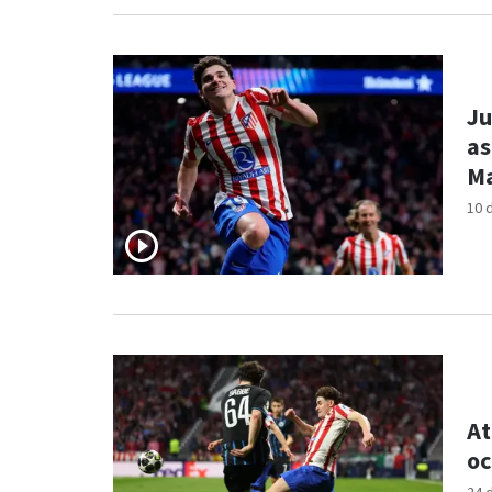
Ju
as
Ma
10 
At
oc