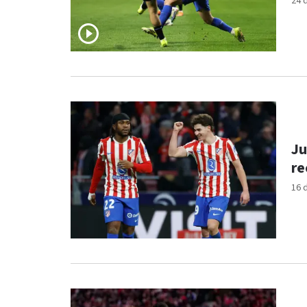
24 
Ju
re
16 