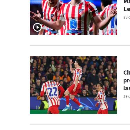
Ma
L
29 
Ch
pr
la
29 