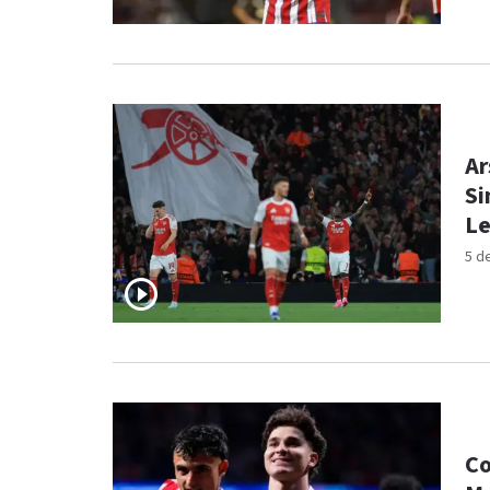
Ar
Si
L
5 d
Co