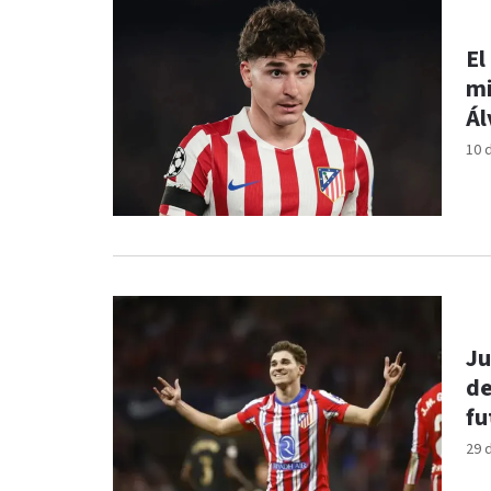
El
mi
Ál
10 
Ju
de
fu
29 