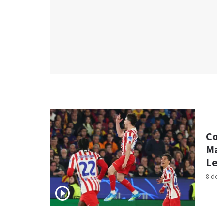
Co
Ma
L
8 d