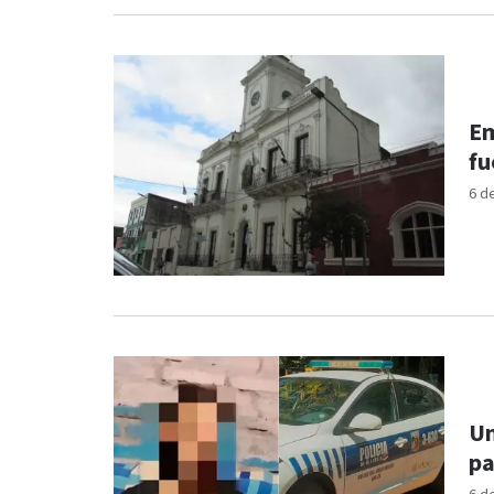
Em
fu
6 d
Un
pa