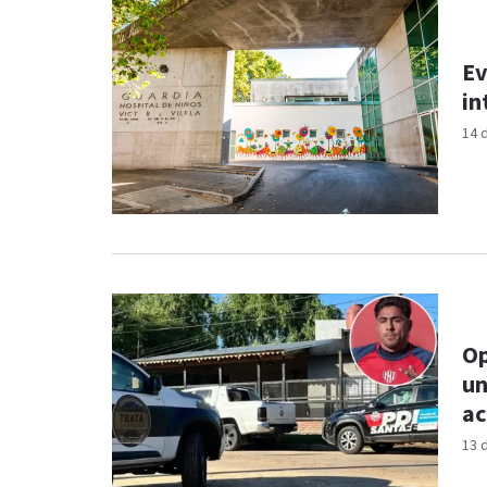
Ev
in
14 
Op
un
ac
13 