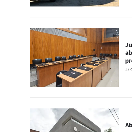
Ju
ab
pr
12 
Ab