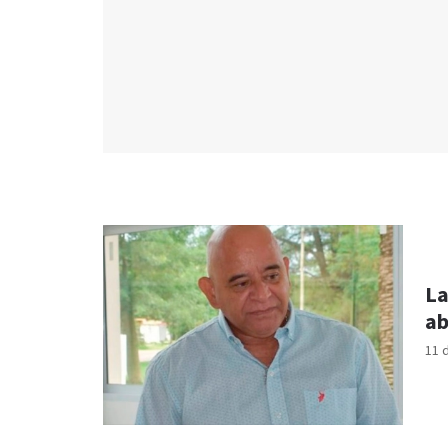
La
ab
11 