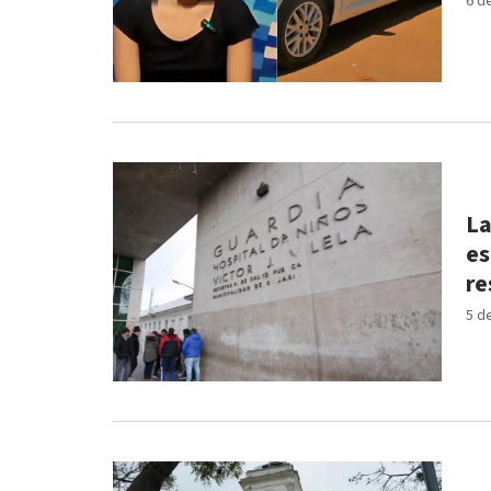
6 d
La
es
re
5 d