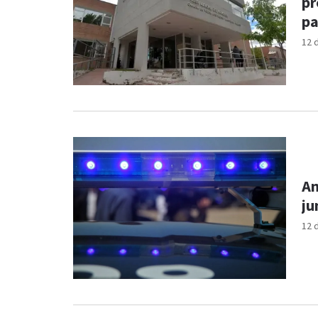
pr
pa
12 
Am
ju
12 