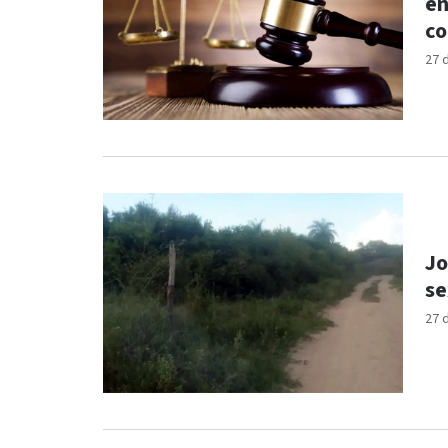
en
c
27 
Jo
se
27 