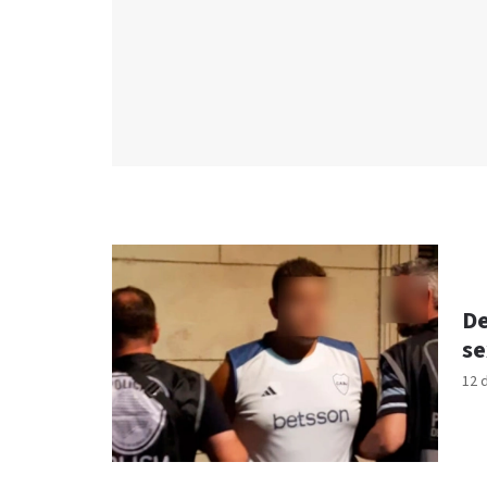
De
se
12 