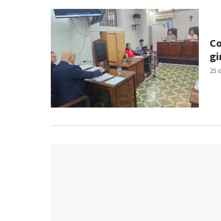
Co
gi
25 