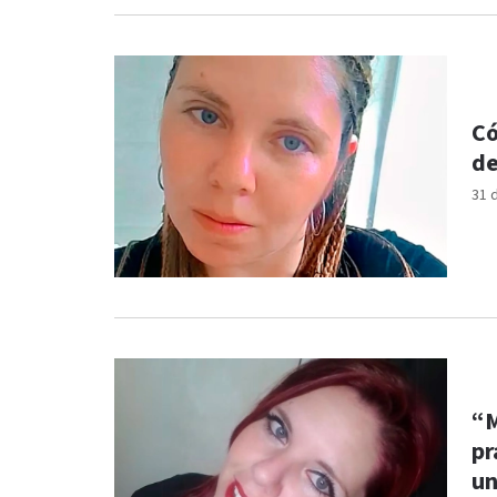
Có
de
31 
“M
pr
un