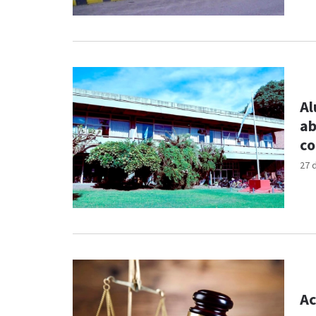
Al
ab
c
27 
Ac