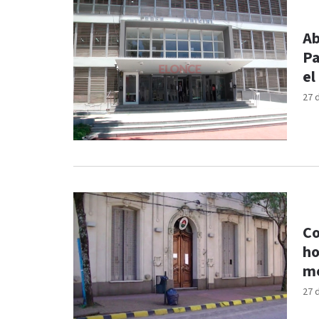
Ab
Pa
el
27 
Co
ho
m
27 