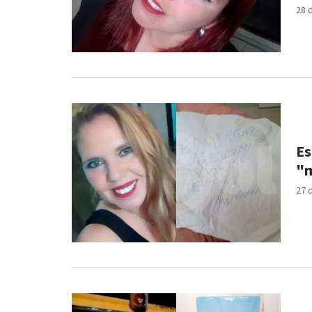
28 
Es
"m
27 