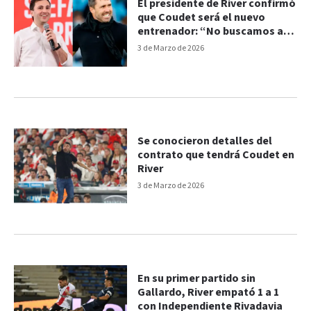
El presidente de River confirmó
que Coudet será el nuevo
entrenador: “No buscamos a
nadie más”
3 de Marzo de 2026
Se conocieron detalles del
contrato que tendrá Coudet en
River
3 de Marzo de 2026
En su primer partido sin
Gallardo, River empató 1 a 1
con Independiente Rivadavia