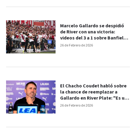
Marcelo Gallardo se despidió
de River con una victoria:
videos del 3 a 1 sobre Banfield
en el Monumental
26 de Febrero de 2026
El Chacho Coudet habló sobre
la chance de reemplazar a
Gallardo en River Plate: "Es un
orgullo"
26 de Febrero de 2026