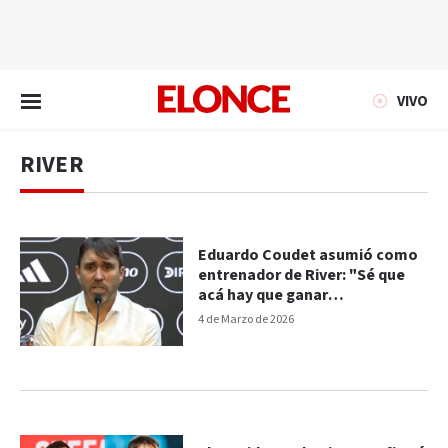
EN VIVO
VIVO
RIVER
Eduardo Coudet asumió como
entrenador de River: "Sé que
acá hay que ganar
campeonatos"
4 de Marzo de 2026