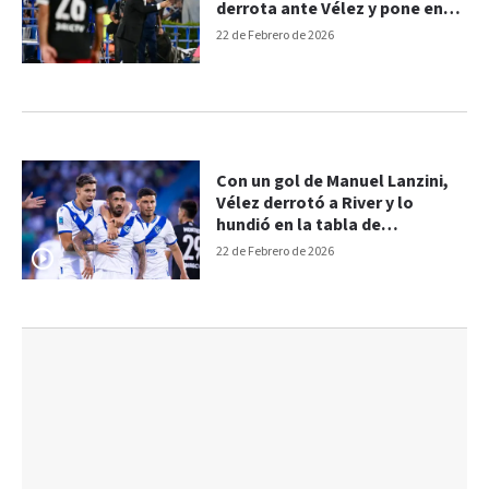
derrota ante Vélez y pone en
dudas su futuro en River
22 de Febrero de 2026
Con un gol de Manuel Lanzini,
Vélez derrotó a River y lo
hundió en la tabla de
posiciones
22 de Febrero de 2026