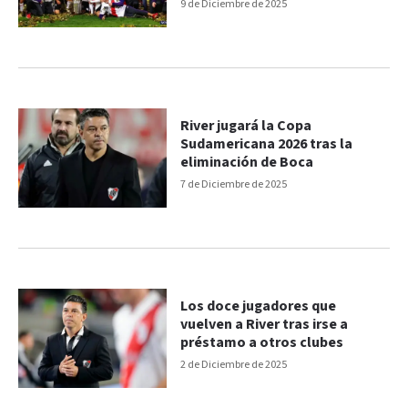
Madrid
9 de Diciembre de 2025
River jugará la Copa
Sudamericana 2026 tras la
eliminación de Boca
7 de Diciembre de 2025
Los doce jugadores que
vuelven a River tras irse a
préstamo a otros clubes
2 de Diciembre de 2025