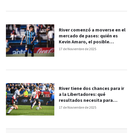
River comenzó a moverse en el
mercado de pases: quién es
Kevin Amaro, el posible
refuerzo del 2026
17 de Noviembre de 2025
River tiene dos chances para ir
a la Libertadores: qué
resultados necesita para
clasificar
17 de Noviembre de 2025