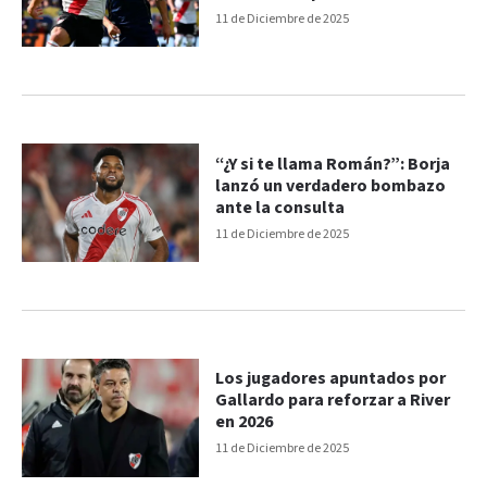
Superclásico
11 de Diciembre de 2025
“¿Y si te llama Román?”: Borja
lanzó un verdadero bombazo
ante la consulta
11 de Diciembre de 2025
Los jugadores apuntados por
Gallardo para reforzar a River
en 2026
11 de Diciembre de 2025