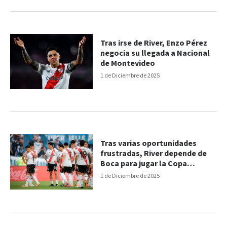
Tras irse de River, Enzo Pérez
negocia su llegada a Nacional
de Montevideo
1 de Diciembre de 2025
Tras varias oportunidades
frustradas, River depende de
Boca para jugar la Copa
Libertadores
1 de Diciembre de 2025