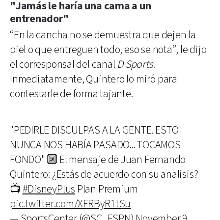
"Jamás le haría una cama a un
entrenador"
“En la cancha no se demuestra que dejen la
piel o que entreguen todo, eso se nota”, le dijo
el corresponsal del canal
D Sports
.
Inmediatamente, Quintero lo miró para
contestarle de forma tajante.
"PEDIRLE DISCULPAS A LA GENTE. ESTO
NUNCA NOS HABÍA PASADO... TOCAMOS
FONDO" 🔟 El mensaje de Juan Fernando
Quintero: ¿Estás de acuerdo con su analisis?
📺
#DisneyPlus
Plan Premium
pic.twitter.com/XFRByR1tSu
— SportsCenter (@SC_ESPN)
November 9,