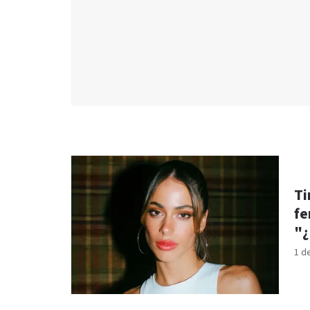
Ti
fe
"¿
1 d