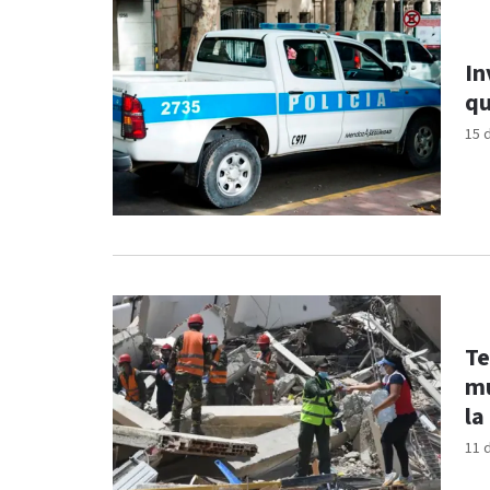
In
qu
15 
Te
mu
la
11 