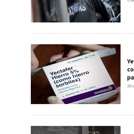
1 d
Ye
co
pa
20 