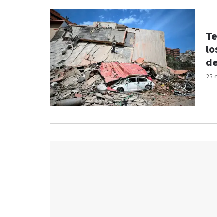
Te
lo
de
25 