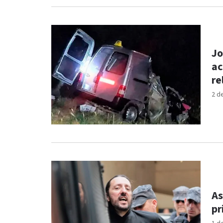
Jo
ac
re
2 d
As
pr