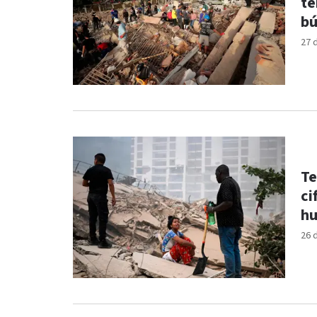
te
bú
27 
Te
ci
hu
26 