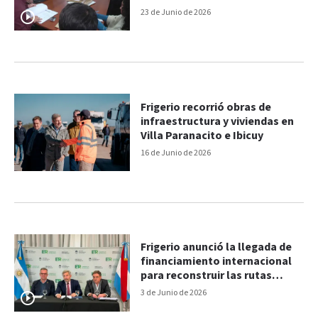
más eficientes”
23 de Junio de 2026
Frigerio recorrió obras de
infraestructura y viviendas en
Villa Paranacito e Ibicuy
16 de Junio de 2026
Frigerio anunció la llegada de
financiamiento internacional
para reconstruir las rutas
entrerrianas
3 de Junio de 2026