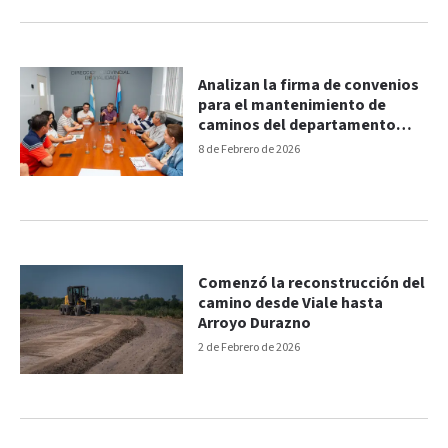
Analizan la firma de convenios
para el mantenimiento de
caminos del departamento
Paraná
8 de Febrero de 2026
Comenzó la reconstrucción del
camino desde Viale hasta
Arroyo Durazno
2 de Febrero de 2026