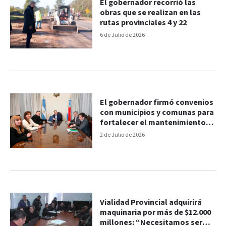
El gobernador recorrió las
obras que se realizan en las
rutas provinciales 4 y 22
6 de Julio de 2026
El gobernador firmó convenios
con municipios y comunas para
fortalecer el mantenimiento
de caminos
2 de Julio de 2026
Vialidad Provincial adquirirá
maquinaria por más de $12.000
millones: “Necesitamos ser