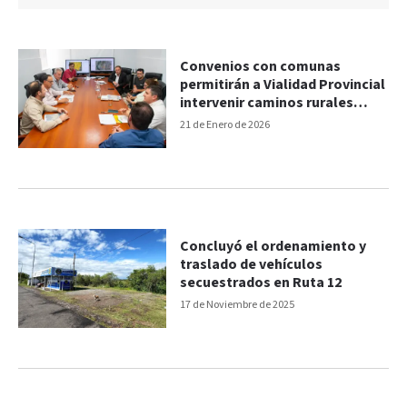
Convenios con comunas
permitirán a Vialidad Provincial
intervenir caminos rurales
estratégicos
21 de Enero de 2026
Concluyó el ordenamiento y
traslado de vehículos
secuestrados en Ruta 12
17 de Noviembre de 2025