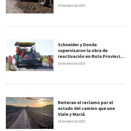
calcáreo
30 de Abril de 2025
Schneider y Donda
supervisaron la obra de
reactivación en Ruta Provincial
32
20 de Abril de 2025
Reiteran el reclamo por el
estado del camino que une
Viale y Maciá
14 de Abril de 2025