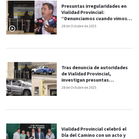
Presuntas irregularidades en
Vialidad Provincial:
“Denunciamos cuando vimos
algunas compras con
28 de Octubre de 2025
sobreprecios”, dijo Donda
Tras denuncia de autoridades
de Vialidad Provincial,
investigan presuntas
irregularidades en compras
28 de Octubre de 2025
Vialidad Provincial celebró el
Día del Camino con un acto y