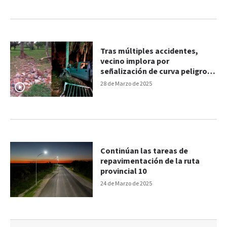
Tras múltiples accidentes,
vecino implora por
señalización de curva peligrosa
sobre Ruta 10
28 de Marzo de 2025
Continúan las tareas de
repavimentación de la ruta
provincial 10
24 de Marzo de 2025