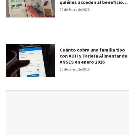
quiénes acceden al beneficio
de ANSES
29 de Enero de 2026
Cuánto cobra una familia tipo
con AUH y Tarjeta Alimentar de
ANSES en enero 2026
10 de Enero de 2026