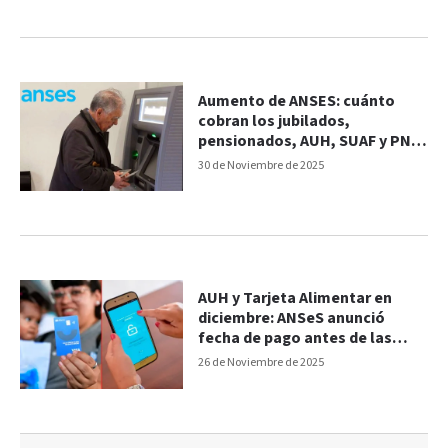
Aumento de ANSES: cuánto
cobran los jubilados,
pensionados, AUH, SUAF y PNC
en diciembre
30 de Noviembre de 2025
AUH y Tarjeta Alimentar en
diciembre: ANSeS anunció
fecha de pago antes de las
fiestas y cuánto se cobra
26 de Noviembre de 2025