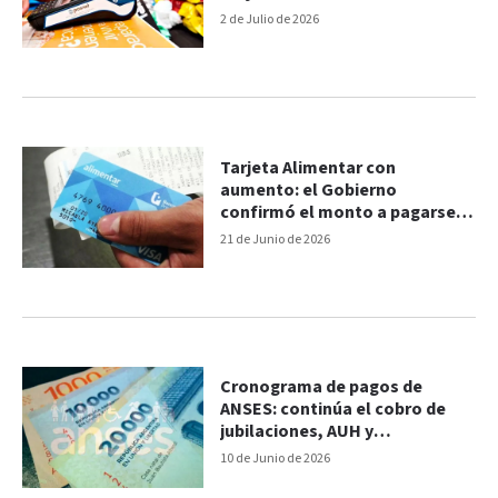
2 de Julio de 2026
Tarjeta Alimentar con
aumento: el Gobierno
confirmó el monto a pagarse
en julio
21 de Junio de 2026
Cronograma de pagos de
ANSES: continúa el cobro de
jubilaciones, AUH y
prestaciones de junio
10 de Junio de 2026