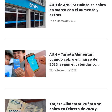
AUH de ANSES: cuánto se cobra
en marzo con el aumento y
extras
14 de Marzo de 2026
AUH y Tarjeta Alimentar:
cuándo cobro en marzo de
2026, según el calendario
ANSES
26 de Febrero de 2026
Tarjeta Alimentar: cuánto se
cobra en febrero de 2026 y