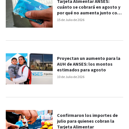
Tarjeta Alimentar ANSES:
cuánto se cobrará en agosto y
por qué no aumenta junto con
la AUH
15 de Julio de 2026
Proyectan un aumento para la
AUH de ANSES: los montos
estimados para agosto
10 de Julio de 2026
Confirmaron los importes de
julio para quienes cobran la
Tarjeta Alimentar