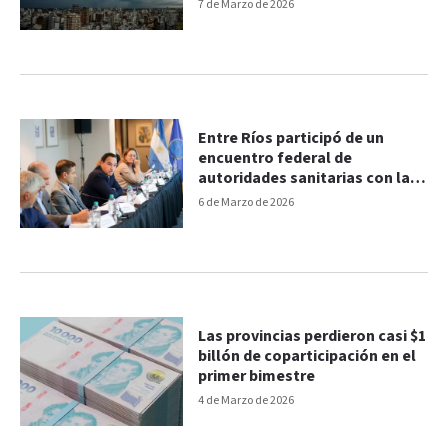
7 de Marzo de 2026
Entre Ríos participó de un
encuentro federal de
autoridades sanitarias con la
OPS
6 de Marzo de 2026
Las provincias perdieron casi $1
billón de coparticipación en el
primer bimestre
4 de Marzo de 2026