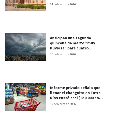
24 de Marzo de 2026
Anticipan una segunda
quincena de marzo "muy
lluviosa" para cuatro
provincias de Argentina
16 de Marzo de 2026
Informe privado señala que
llenar el changuito en Entre
Ríos costó casi $850.000 en
febrero
10 de Marzo de 2026