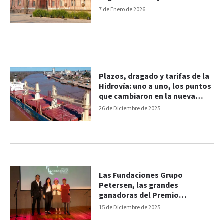
7 de Enero de 2026
Plazos, dragado y tarifas de la
Hidrovía: uno a uno, los puntos
que cambiaron en la nueva
licitación
26 de Diciembre de 2025
Las Fundaciones Grupo
Petersen, las grandes
ganadoras del Premio
Conciencia por su programa
15 de Diciembre de 2025
"Transformar la Secundaria"