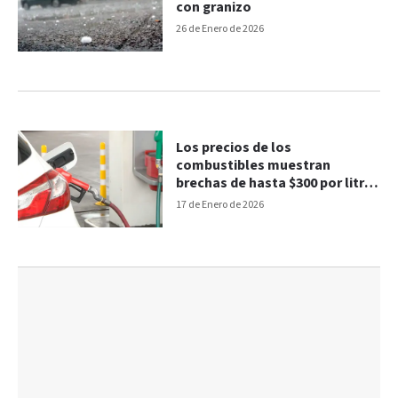
con granizo
26 de Enero de 2026
Los precios de los
combustibles muestran
brechas de hasta $300 por litro
en el país
17 de Enero de 2026