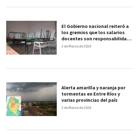
El Gobierno nacional reiteró a
los gremios que los salarios
docentes son responsabilidad
de las provincias
2 de Marzo de 2026
Alerta amarilla y naranja por
tormentas en Entre Ríos y
varias provincias del país
2 de Marzo de 2026