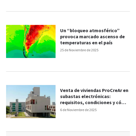
Un “bloqueo atmosférico”
provoca marcado ascenso de
temperaturas en el país
25 de Noviembre de 2025
Venta de viviendas ProCreAr en
subastas electrónicas:
requisitos, condiciones y cómo
participar
6 de Noviembre de 2025