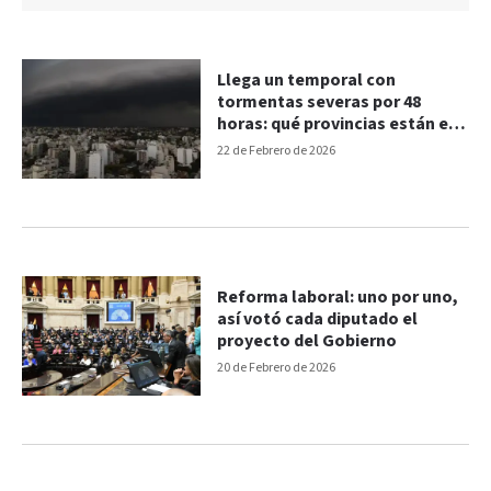
Llega un temporal con
tormentas severas por 48
horas: qué provincias están en
alerta
22 de Febrero de 2026
Reforma laboral: uno por uno,
así votó cada diputado el
proyecto del Gobierno
20 de Febrero de 2026