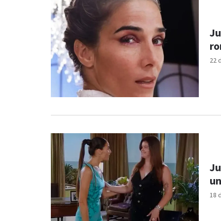
Ju
ro
22 
Ju
un
18 