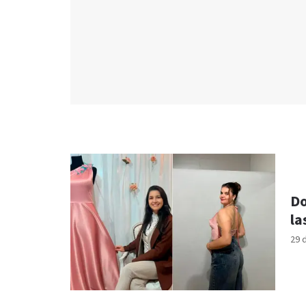
Do
la
29 