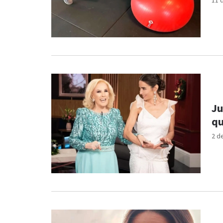
11 
Ju
qu
2 d