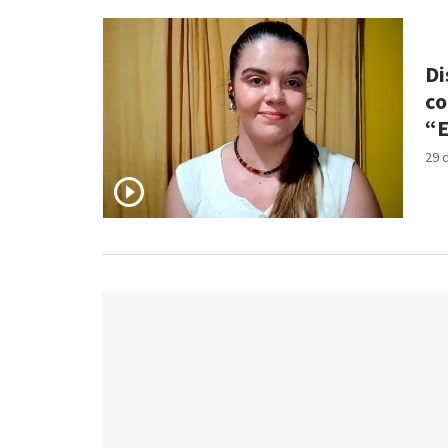
Di
co
“E
29 