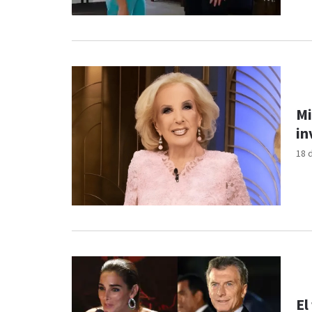
Mi
in
18 
El