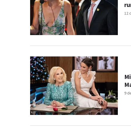
ru
12 
Mi
Ma
9 d