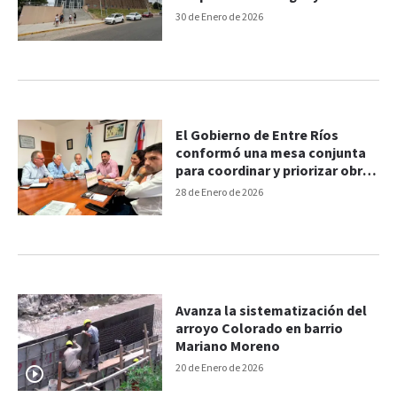
30 de Enero de 2026
El Gobierno de Entre Ríos
conformó una mesa conjunta
para coordinar y priorizar obras
en escuelas
28 de Enero de 2026
Avanza la sistematización del
arroyo Colorado en barrio
Mariano Moreno
20 de Enero de 2026