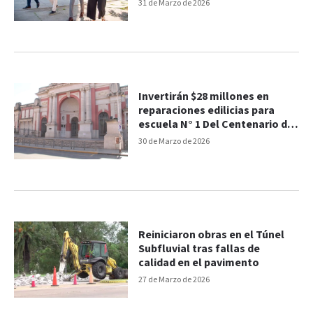
provincial de Alfabetización
31 de Marzo de 2026
Invertirán $28 millones en
reparaciones edilicias para
escuela N° 1 Del Centenario de
Paraná
30 de Marzo de 2026
Reiniciaron obras en el Túnel
Subfluvial tras fallas de
calidad en el pavimento
27 de Marzo de 2026