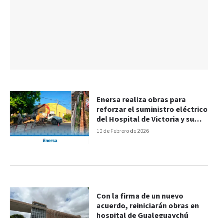
Enersa realiza obras para
reforzar el suministro eléctrico
del Hospital de Victoria y su
zona de influencia
10 de Febrero de 2026
Con la firma de un nuevo
acuerdo, reiniciarán obras en
hospital de Gualeguaychú