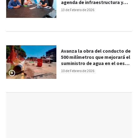
agenda de infraestructura y
salud
13 de Febrero de 2026
Avanza la obra del conducto de
500 milímetros que mejorará el
suministro de agua en el oeste
de la ciudad
10 de Febrero de 2026