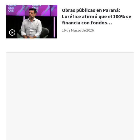
Obras públicas en Paraná:
Loréfice afirmó que el 100% se
financia con fondos
municipales
16 de Marzo de 2026