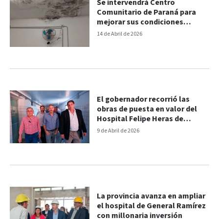
Se intervendrá Centro
Comunitario de Paraná para
mejorar sus condiciones
edilicias
14 de Abril de 2026
El gobernador recorrió las
obras de puesta en valor del
Hospital Felipe Heras de
Concordia
9 de Abril de 2026
La provincia avanza en ampliar
el hospital de General Ramírez
con millonaria inversión