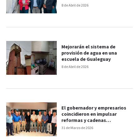
8 de Abril de 2026
Mejorarán el sistema de
provisión de agua en una
escuela de Gualeguay
8 de Abril de 2026
El gobernador y empresarios
coincidieron en impulsar
reformas y cadenas
estratégicas de valor
31 de Marzo de 2026