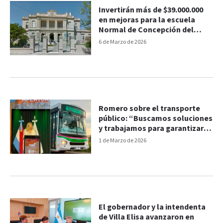
Invertirán más de $39.000.000
en mejoras para la escuela
Normal de Concepción del
Uruguay
6 de Marzo de 2026
Romero sobre el transporte
público: “Buscamos soluciones
y trabajamos para garantizar el
servicio"
1 de Marzo de 2026
El gobernador y la intendenta
de Villa Elisa avanzaron en