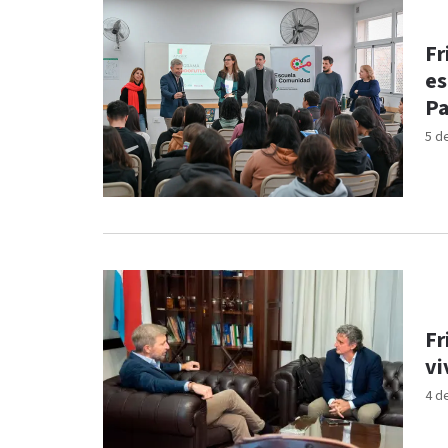
Fr
es
Pa
5 d
Fr
vi
4 d