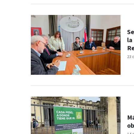
Se
la
Re
23 
Má
ob