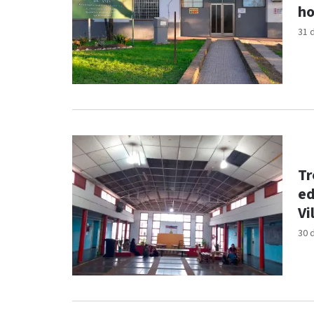
ho
31 
Tr
ed
Vi
30 