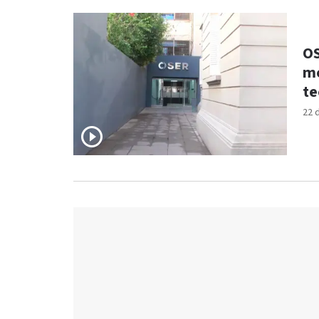
OS
me
te
22 