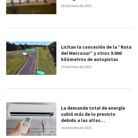
26 de Enero de 2025
Licitan la concesión de la “Ruta
del Mercosur” y otros 9.000
kilómetros de autopistas
15 de Enero de 2025
La demanda total de energía
subió más de lo previsto
debido a las altas
temperaturas
14 de Enero de 2025