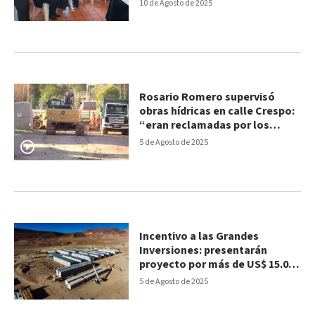
Uruguay
10 de Agosto de 2025
Rosario Romero supervisó
obras hídricas en calle Crespo:
“eran reclamadas por los
vecinos”
5 de Agosto de 2025
Incentivo a las Grandes
Inversiones: presentarán
proyecto por más de US$ 15.000
millones
5 de Agosto de 2025