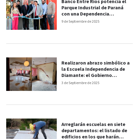
Banco Entre Ríos potencia el
Parque Industrial de Paraná
con una Dependencia
Automatizada
9 de Septiembre de 2025
Realizaron abrazo simbólico a
la Escuela Independencia de
Diamante: el Gobierno
planifica su restauración
3 de Septiembre de 2025
Arreglarán escuelas en siete
departamentos: el listado de
edificios en los que harán