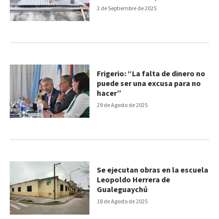
obras
2 de Septiembre de 2025
Frigerio: “La falta de dinero no
puede ser una excusa para no
hacer”
29 de Agosto de 2025
Se ejecutan obras en la escuela
Leopoldo Herrera de
Gualeguaychú
18 de Agosto de 2025