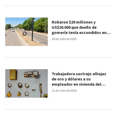
Robaron $20 millones y
US$20.000 que dueño de
gomería tenía escondidos en
un auto
16 de Julio de 2026
Trabajadora sustrajo alhajas
de oro y dólares a su
empleador en vivienda del
centro de Paraná
11 de Julio de 2026