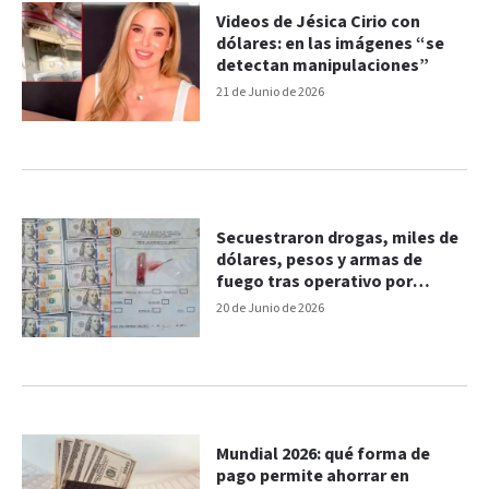
Videos de Jésica Cirio con
dólares: en las imágenes “se
detectan manipulaciones”
21 de Junio de 2026
Secuestraron drogas, miles de
dólares, pesos y armas de
fuego tras operativo por
narcomenudeo en Federación
20 de Junio de 2026
Mundial 2026: qué forma de
pago permite ahorrar en