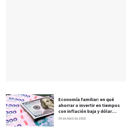
Economía familiar: en qué
ahorrar o invertir en tiempos
con inflación baja y dólar
calmado
30 de Abril de 2026