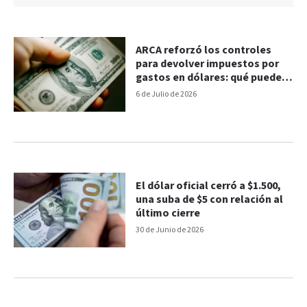
ARCA reforzó los controles
para devolver impuestos por
gastos en dólares: qué pueden
pedirte
6 de Julio de 2026
El dólar oficial cerró a $1.500,
una suba de $5 con relación al
último cierre
30 de Junio de 2026