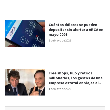
Cuántos dólares se pueden
depositar sin alertar a ARCA en
mayo 2026
5 de Mayo de 2026
Free shops, lujo y retiros
millonarios, los gastos de una
empresa estatal en viajes al
exterior
1 de Mayo de 2026