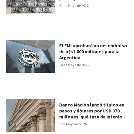
Aires
21 de Mayo de 2026
El FMI aprobará un desembolso
de u$s1.000 millones para la
Argentina
14 de Mayo de 2026
Banco Nación lanzó títulos en
pesos y dólares por USD 370
millones: qué tasa de interés
pagan
7 de Mayo de 2026