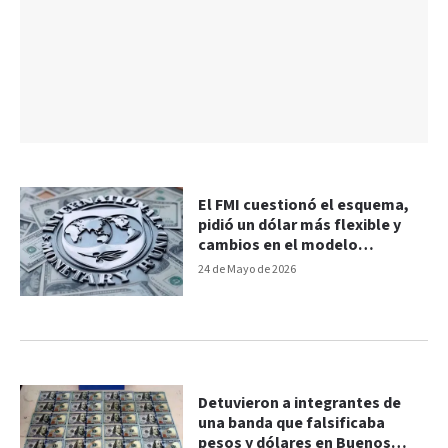
El FMI cuestionó el esquema,
pidió un dólar más flexible y
cambios en el modelo
antiinflacionario
24 de Mayo de 2026
Detuvieron a integrantes de
una banda que falsificaba
pesos y dólares en Buenos