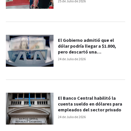
Paraná
25 de Julio de 2026
El Gobierno admitió que el
dólar podría llegar a $1.800,
pero descartó una
"devaluación brusca"
24 de Julio de 2026
El Banco Central habilitó la
cuenta sueldo en dólares para
empleados del sector privado
24 de Julio de 2026