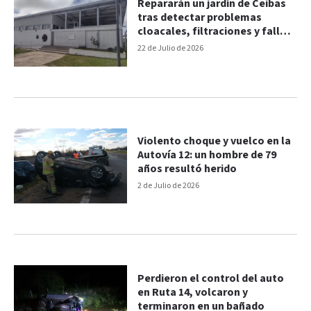
Repararán un jardín de Ceibas
tras detectar problemas
cloacales, filtraciones y fallas
en el gas
22 de Julio de 2026
Violento choque y vuelco en la
Autovía 12: un hombre de 79
años resultó herido
2 de Julio de 2026
Perdieron el control del auto
en Ruta 14, volcaron y
terminaron en un bañado