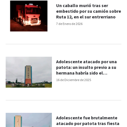
Un caballo murió tras ser
embestido por su camión sobre
Ruta 12, en el sur entrerriano
7 de Enero de 2026
Adolescente atacado por una
patota: un insulto previo a su
hermana habría sido el
desencadenante
16 de Diciembre de 2025
Adolescente fue brutalmente
atacado por patota tras fiesta