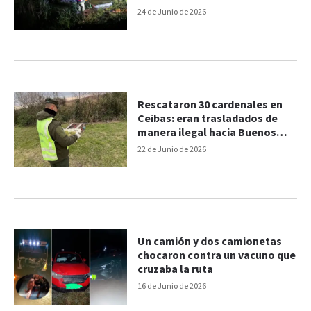
24 de Junio de 2026
Rescataron 30 cardenales en
Ceibas: eran trasladados de
manera ilegal hacia Buenos
Aires
22 de Junio de 2026
Un camión y dos camionetas
chocaron contra un vacuno que
cruzaba la ruta
16 de Junio de 2026