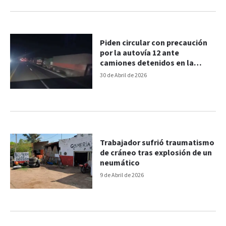
Piden circular con precaución
por la autovía 12 ante
camiones detenidos en la
banquina
30 de Abril de 2026
Trabajador sufrió traumatismo
de cráneo tras explosión de un
neumático
9 de Abril de 2026