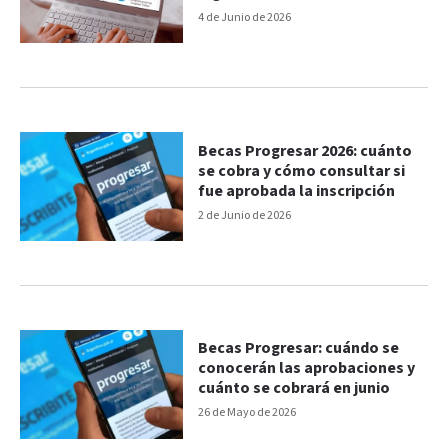
hasta $105.000
4 de Junio de 2026
Becas Progresar 2026: cuánto
se cobra y cómo consultar si
fue aprobada la inscripción
2 de Junio de 2026
Becas Progresar: cuándo se
conocerán las aprobaciones y
cuánto se cobrará en junio
26 de Mayo de 2026