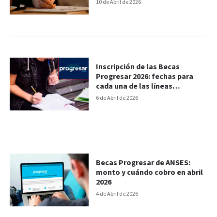
10 de Abril de 2026
Inscripción de las Becas
Progresar 2026: fechas para
cada una de las líneas
educativas
6 de Abril de 2026
Becas Progresar de ANSES:
monto y cuándo cobro en abril
2026
4 de Abril de 2026