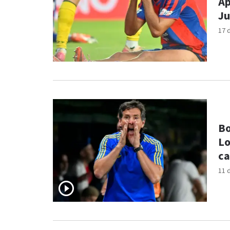
Ap
Ju
17 
Bo
Lo
c
11 