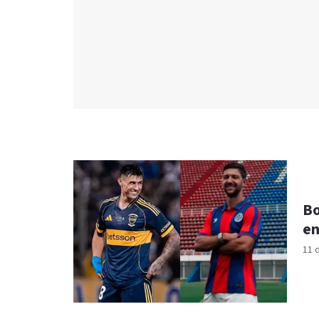
Bo
en
11 