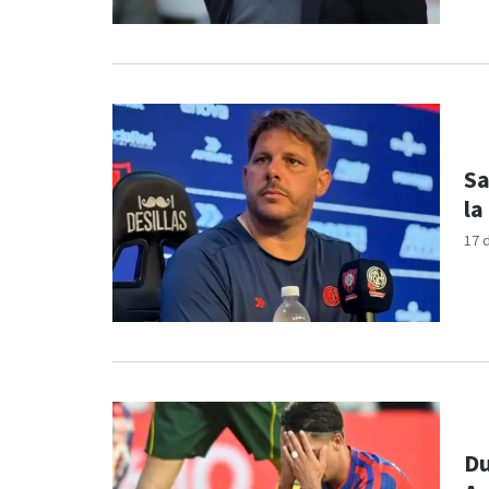
Sa
la
17 
Du