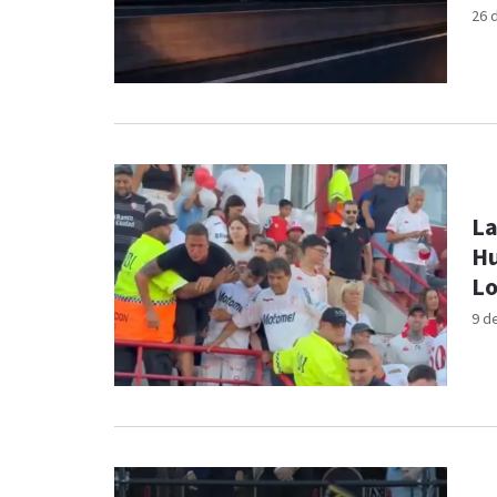
26 
La
Hu
Lo
9 d