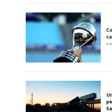
Co
ca
6 d
Un
pe
Sa