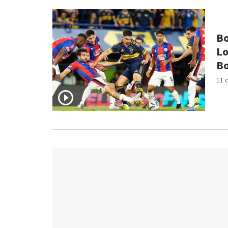
Bo
Lo
B
11 